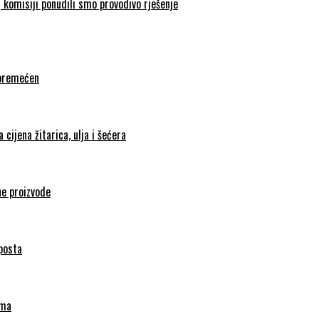
 komisiji ponudili smo provodivo rješenje
poremećen
cijena žitarica, ulja i šećera
ne proizvode
mposta
ama