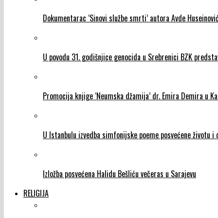
Dokumentarac ‘Sinovi službe smrti’ autora Avde Huseinović
U povodu 31. godišnjice genocida u Srebrenici BZK predst
Promocija knjige ‘Neumska džamija’ dr. Emira Demira u Ka
U Istanbulu izvedba simfonijske poeme posvećene životu i d
Izložba posvećena Halidu Bešliću večeras u Sarajevu
RELIGIJA