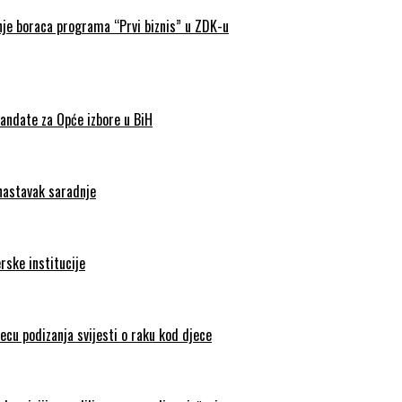
nje boraca programa “Prvi biznis” u ZDK-u
andate za Opće izbore u BiH
 nastavak saradnje
rske institucije
ecu podizanja svijesti o raku kod djece