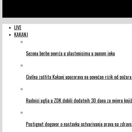
NTVIC
Sve češće krađe po njivama, baštama i voćnjacima
LIVE
KAKANJ
Sezona berbe povrća u plastenicima u punom jeku
Civilna zaštita Kakanj upozorava na povećan rizik od požar
Rudnici uglja u ZDK dobili dodatnih 30 dana za ovjeru knjiž
Postignut dogovor o nastavku ostvarivanja prava na zdravs