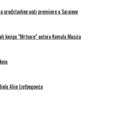
a predstavljen uoči premijere u Sarajevu
avlj knjigu ”Mrtvare” autora Kemala Musića
knju
jelu Alije Izetbegovića