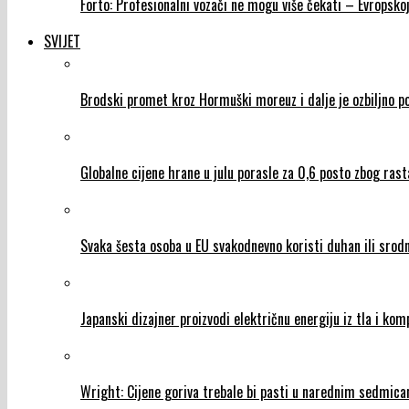
Forto: Profesionalni vozači ne mogu više čekati – Evropskoj
SVIJET
Brodski promet kroz Hormuški moreuz i dalje je ozbiljno 
Globalne cijene hrane u julu porasle za 0,6 posto zbog rasta 
Svaka šesta osoba u EU svakodnevno koristi duhan ili srod
Japanski dizajner proizvodi električnu energiju iz tla i ko
Wright: Cijene goriva trebale bi pasti u narednim sedmic