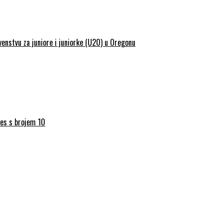
enstvu za juniore i juniorke (U20) u Oregonu
res s brojem 10