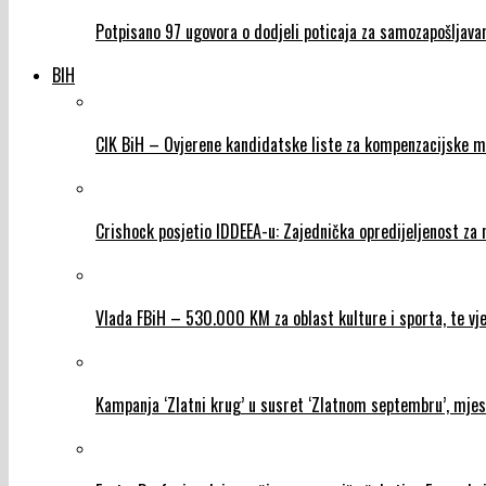
Potpisano 97 ugovora o dodjeli poticaja za samozapošljava
BIH
CIK BiH – Ovjerene kandidatske liste za kompenzacijske m
Crishock posjetio IDDEEA-u: Zajednička opredijeljenost za
Vlada FBiH – 530.000 KM za oblast kulture i sporta, te vje
Kampanja ‘Zlatni krug’ u susret ‘Zlatnom septembru’, mjes