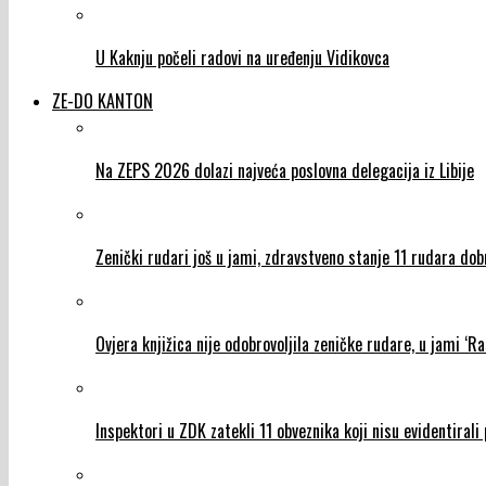
U Kaknju počeli radovi na uređenju Vidikovca
ZE-DO KANTON
Na ZEPS 2026 dolazi najveća poslovna delegacija iz Libije
Zenički rudari još u jami, zdravstveno stanje 11 rudara dob
Ovjera knjižica nije odobrovoljila zeničke rudare, u jami ‘Ra
Inspektori u ZDK zatekli 11 obveznika koji nisu evidentiral