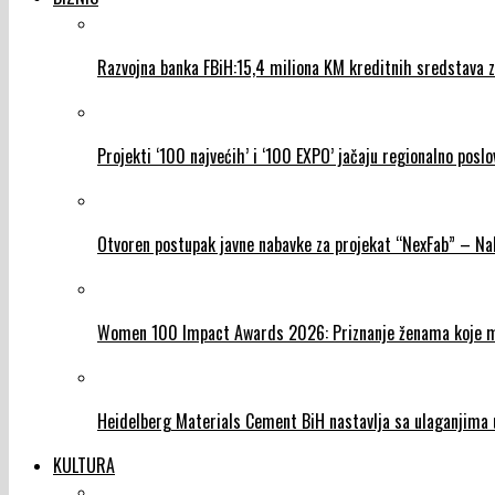
Razvojna banka FBiH:15,4 miliona KM kreditnih sredstava za
Projekti ‘100 najvećih’ i ‘100 EXPO’ jačaju regionalno poslo
Otvoren postupak javne nabavke za projekat “NexFab” – N
Women 100 Impact Awards 2026: Priznanje ženama koje mij
Heidelberg Materials Cement BiH nastavlja sa ulaganjima u
KULTURA