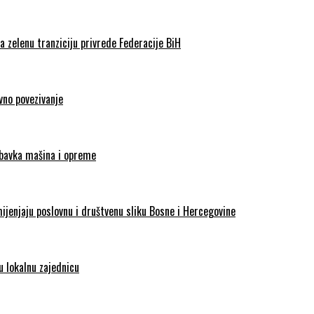
 zelenu tranziciju privrede Federacije BiH
vno povezivanje
abavka mašina i opreme
enjaju poslovnu i društvenu sliku Bosne i Hercegovine
 lokalnu zajednicu