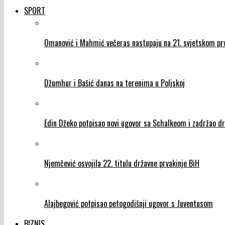
SPORT
Omanović i Mahmić večeras nastupaju na 21. svjetskom prv
Džumhur i Bašić danas na terenima u Poljskoj
Edin Džeko potpisao novi ugovor sa Schalkeom i zadržao d
Njemčević osvojila 22. titulu državne prvakinje BiH
Alajbegović potpisao petogodišnji ugovor s Juventusom
BIZNIS