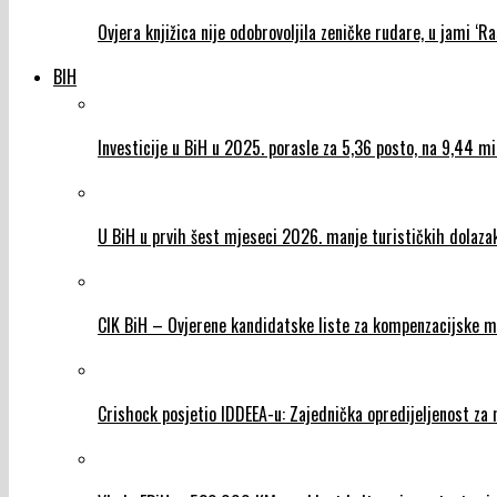
Ovjera knjižica nije odobrovoljila zeničke rudare, u jami ‘Ra
BIH
Investicije u BiH u 2025. porasle za 5,36 posto, na 9,44 m
U BiH u prvih šest mjeseci 2026. manje turističkih dolazaka
CIK BiH – Ovjerene kandidatske liste za kompenzacijske m
Crishock posjetio IDDEEA-u: Zajednička opredijeljenost za