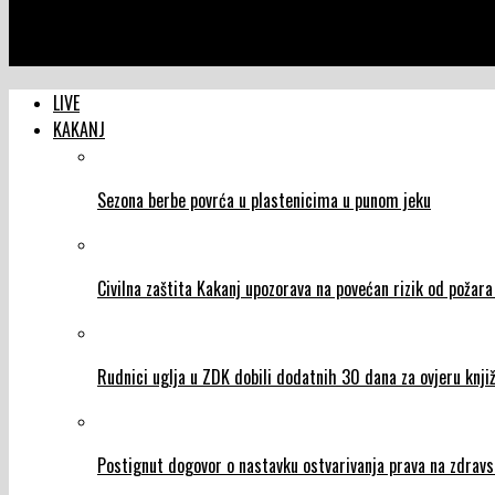
NTVIC
BZK Preporod organizuje izložbu: ˝Kakanj u osmanskim dokumenti
LIVE
KAKANJ
Sezona berbe povrća u plastenicima u punom jeku
Civilna zaštita Kakanj upozorava na povećan rizik od požar
Rudnici uglja u ZDK dobili dodatnih 30 dana za ovjeru knjiž
Postignut dogovor o nastavku ostvarivanja prava na zdravs