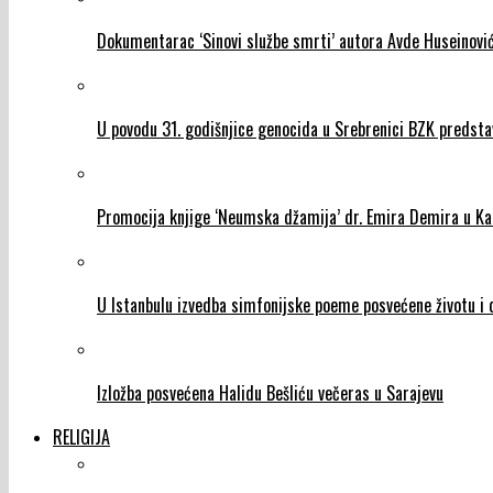
Dokumentarac ‘Sinovi službe smrti’ autora Avde Huseinović
U povodu 31. godišnjice genocida u Srebrenici BZK predst
Promocija knjige ‘Neumska džamija’ dr. Emira Demira u Ka
U Istanbulu izvedba simfonijske poeme posvećene životu i d
Izložba posvećena Halidu Bešliću večeras u Sarajevu
RELIGIJA