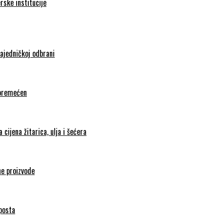
rske institucije
zajedničkoj odbrani
poremećen
cijena žitarica, ulja i šećera
ne proizvode
mposta