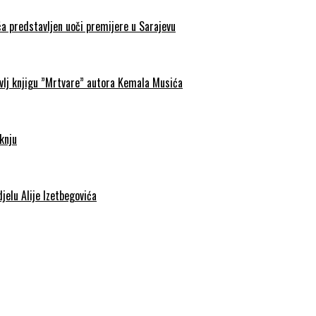
a predstavljen uoči premijere u Sarajevu
avlj knjigu ”Mrtvare” autora Kemala Musića
knju
jelu Alije Izetbegovića