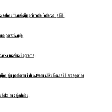
 zelenu tranziciju privrede Federacije BiH
vno povezivanje
abavka mašina i opreme
enjaju poslovnu i društvenu sliku Bosne i Hercegovine
 lokalnu zajednicu