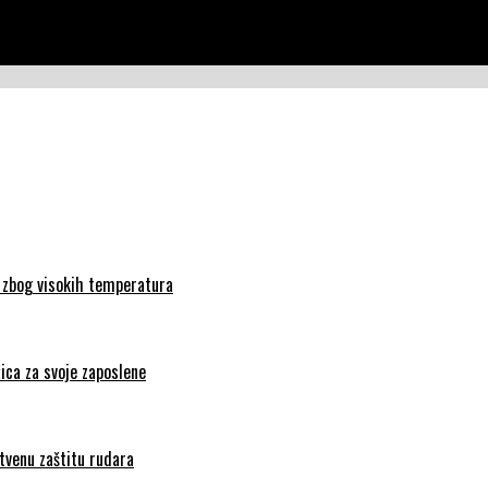
ma 15. – 19. stoljeće˝
a zbog visokih temperatura
ica za svoje zaposlene
tvenu zaštitu rudara