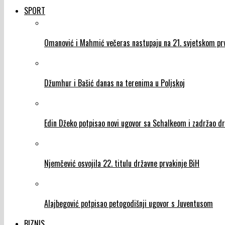
SPORT
Omanović i Mahmić večeras nastupaju na 21. svjetskom prv
Džumhur i Bašić danas na terenima u Poljskoj
Edin Džeko potpisao novi ugovor sa Schalkeom i zadržao d
Njemčević osvojila 22. titulu državne prvakinje BiH
Alajbegović potpisao petogodišnji ugovor s Juventusom
BIZNIS