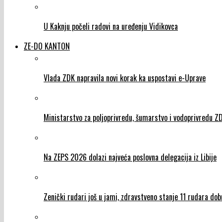
U Kaknju počeli radovi na uređenju Vidikovca
ZE-DO KANTON
Vlada ZDK napravila novi korak ka uspostavi e-Uprave
Ministarstvo za poljoprivredu, šumarstvo i vodoprivredu 
Na ZEPS 2026 dolazi najveća poslovna delegacija iz Libije
Zenički rudari još u jami, zdravstveno stanje 11 rudara dob