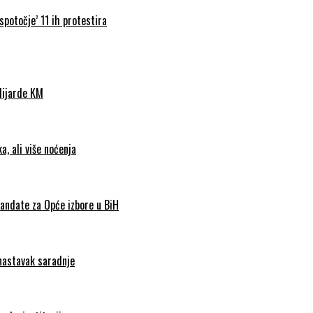
spotočje’ 11 ih protestira
ilijarde KM
, ali više noćenja
andate za Opće izbore u BiH
 nastavak saradnje