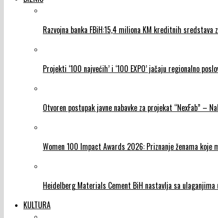
Razvojna banka FBiH:15,4 miliona KM kreditnih sredstava za
Projekti ‘100 najvećih’ i ‘100 EXPO’ jačaju regionalno poslo
Otvoren postupak javne nabavke za projekat “NexFab” – N
Women 100 Impact Awards 2026: Priznanje ženama koje mij
Heidelberg Materials Cement BiH nastavlja sa ulaganjima u
KULTURA