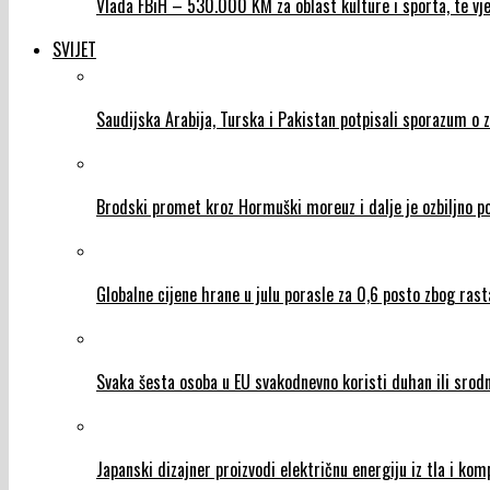
Vlada FBiH – 530.000 KM za oblast kulture i sporta, te vje
SVIJET
Saudijska Arabija, Turska i Pakistan potpisali sporazum o 
Brodski promet kroz Hormuški moreuz i dalje je ozbiljno 
Globalne cijene hrane u julu porasle za 0,6 posto zbog rasta 
Svaka šesta osoba u EU svakodnevno koristi duhan ili srod
Japanski dizajner proizvodi električnu energiju iz tla i ko