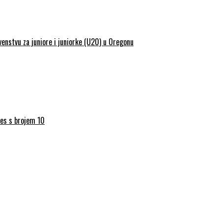
enstvu za juniore i juniorke (U20) u Oregonu
res s brojem 10