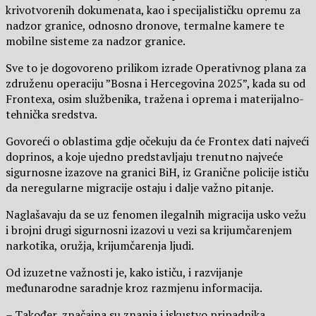
krivotvorenih dokumenata, kao i specijalističku opremu za
nadzor granice, odnosno dronove, termalne kamere te
mobilne sisteme za nadzor granice.
Sve to je dogovoreno prilikom izrade Operativnog plana za
združenu operaciju ”Bosna i Hercegovina 2025”, kada su od
Frontexa, osim službenika, tražena i oprema i materijalno-
tehnička sredstva.
Govoreći o oblastima gdje očekuju da će Frontex dati najveći
doprinos, a koje ujedno predstavljaju trenutno najveće
sigurnosne izazove na granici BiH, iz Granične policije ističu
da neregularne migracije ostaju i dalje važno pitanje.
Naglašavaju da se uz fenomen ilegalnih migracija usko vežu
i brojni drugi sigurnosni izazovi u vezi sa krijumčarenjem
narkotika, oružja, krijumčarenja ljudi.
Od izuzetne važnosti je, kako ističu, i razvijanje
međunarodne saradnje kroz razmjenu informacija.
– Također, značajna su znanja i iskustvo pripadnika