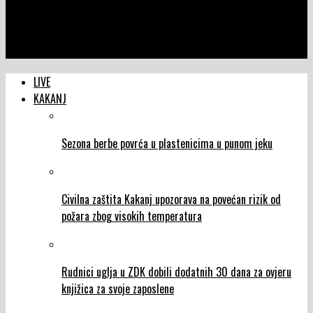
NTVIC
Granična policija BiH: U naredna dva mjeseca proširenje
angažmana Frontexa
LIVE
KAKANJ
Sezona berbe povrća u plastenicima u punom jeku
Civilna zaštita Kakanj upozorava na povećan rizik od
požara zbog visokih temperatura
Rudnici uglja u ZDK dobili dodatnih 30 dana za ovjeru
knjižica za svoje zaposlene