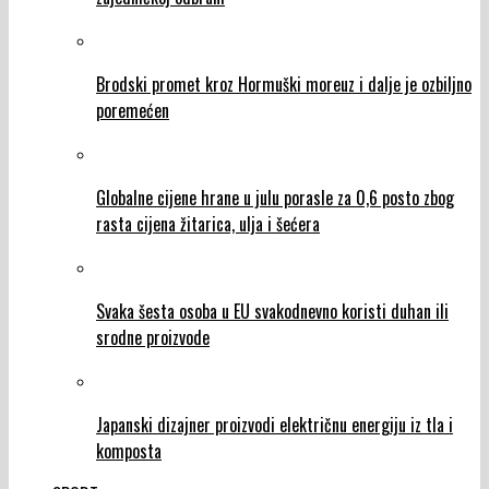
Brodski promet kroz Hormuški moreuz i dalje je ozbiljno
poremećen
Globalne cijene hrane u julu porasle za 0,6 posto zbog
rasta cijena žitarica, ulja i šećera
Svaka šesta osoba u EU svakodnevno koristi duhan ili
srodne proizvode
Japanski dizajner proizvodi električnu energiju iz tla i
komposta