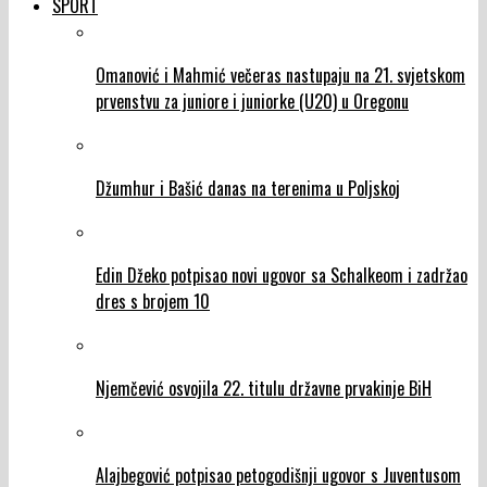
SPORT
Omanović i Mahmić večeras nastupaju na 21. svjetskom
prvenstvu za juniore i juniorke (U20) u Oregonu
Džumhur i Bašić danas na terenima u Poljskoj
Edin Džeko potpisao novi ugovor sa Schalkeom i zadržao
dres s brojem 10
Njemčević osvojila 22. titulu državne prvakinje BiH
Alajbegović potpisao petogodišnji ugovor s Juventusom