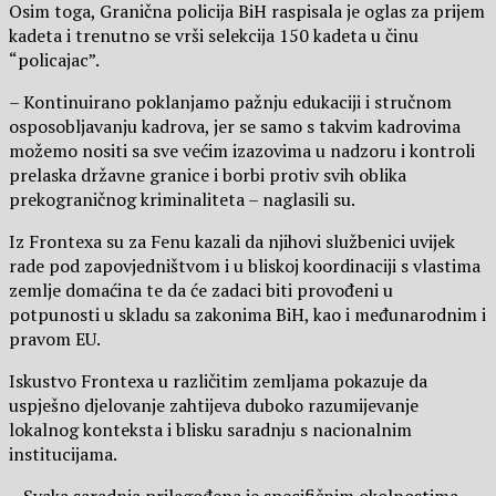
Osim toga, Granična policija BiH raspisala je oglas za prijem
kadeta i trenutno se vrši selekcija 150 kadeta u činu
“policajac”.
– Kontinuirano poklanjamo pažnju edukaciji i stručnom
osposobljavanju kadrova, jer se samo s takvim kadrovima
možemo nositi sa sve većim izazovima u nadzoru i kontroli
prelaska državne granice i borbi protiv svih oblika
prekograničnog kriminaliteta – naglasili su.
Iz Frontexa su za Fenu kazali da njihovi službenici uvijek
rade pod zapovjedništvom i u bliskoj koordinaciji s vlastima
zemlje domaćina te da će zadaci biti provođeni u
potpunosti u skladu sa zakonima BiH, kao i međunarodnim i
pravom EU.
Iskustvo Frontexa u različitim zemljama pokazuje da
uspješno djelovanje zahtijeva duboko razumijevanje
lokalnog konteksta i blisku saradnju s nacionalnim
institucijama.