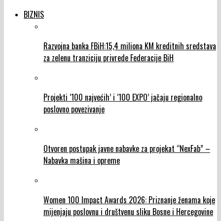
BIZNIS
Razvojna banka FBiH:15,4 miliona KM kreditnih sredstava
za zelenu tranziciju privrede Federacije BiH
Projekti ‘100 najvećih’ i ‘100 EXPO’ jačaju regionalno
poslovno povezivanje
Otvoren postupak javne nabavke za projekat “NexFab” –
Nabavka mašina i opreme
Women 100 Impact Awards 2026: Priznanje ženama koje
mijenjaju poslovnu i društvenu sliku Bosne i Hercegovine