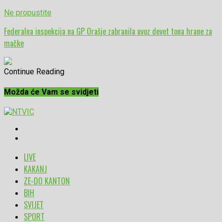
Ne propustite
Federalna inspekcija na GP Orašje zabranila uvoz devet tona hrane za
mačke
Continue Reading
Možda će Vam se svidjeti
LIVE
KAKANJ
ZE-DO KANTON
BIH
SVIJET
SPORT