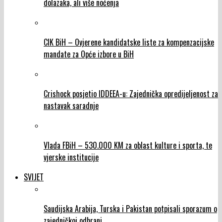
dolazaka, ali više noćenja
CIK BiH – Ovjerene kandidatske liste za kompenzacijske
mandate za Opće izbore u BiH
Crishock posjetio IDDEEA-u: Zajednička opredijeljenost za
nastavak saradnje
Vlada FBiH – 530.000 KM za oblast kulture i sporta, te
vjerske institucije
SVIJET
Saudijska Arabija, Turska i Pakistan potpisali sporazum o
zajedničkoj odbrani