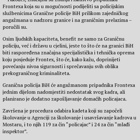
Frontexa koja su u mogućnosti podijeliti sa policijskim
službenicima Granične policije BiH prilikom zajedničkog
angažmana u nadzoru granice i na graničnim prelazima –
poručili su.
Osim ljudskih kapaciteta, benefit ne samo za Graničnu
policiju, već i državu u cjelini, jeste to što će na granici BiH
biti raspoređena značajna specijalistička i tehnička oprema
koju posjeduje Frontex, što će, kako kažu, doprinijeti
povećanju nivoa sigurnosti i sprečavanju svih oblika
prekograničnog kriminaliteta.
Granična policija BiH će angažmanom pripadnika Frontexa
jednim dijelom nadomjestiti nedostatak svog kadra, ali
planirano je dodatno zapošljavanje domaćih policajaca.
Završena je procedura odabira kadeta koji su započeli
školovanje u Agenciji za školovanje i usavršavanje kadrova u
Mostaru, i to njih 119 za čin “policajac” i 24 za čin “mlađi
inspektor”.