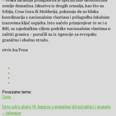
– Svaka saradnja prilagođena je specifičnim okolnostima
zemlje domaćina. Iskustva iz drugih zemalja, kao što su
Srbija, Crna Gora ili Moldavija, pokazuju da su bliska
koordinacija s nacionalnim vlastima i prilagodba lokalnim
izazovima ključ uspjeha. Isto načelo primjenjivat će se i u
BiH, sa zajedničkim ciljem podrške nacionalnim vlastima u
zaštiti granica – poručili su iz Agencije za evropsku
graničnu i obalnu stražu.
ntvic.ba/Fena
Povezane teme:
Dalje
Forto sutra otvara 14. kongres o prometnoj infrastrukturi i prometu
– željeznice