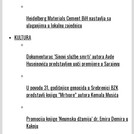
Heidelberg Materials Cement BiH nastavlja sa
ulaganjima u lokalnu zajednicu
KULTURA
Dokumentarac ‘Sinovi službe smrti’ autora Avde
Huseinovića predstavljen uoči premijere u Sarajevu
U povodu 31. godišnjice genocida u Srebrenici BZK
predstavlj knjigu ”Mrtvare” autora Kemala Musića
Promocija knjige ‘Neumska džamija’ dr. Emira Demira u
Kaknju