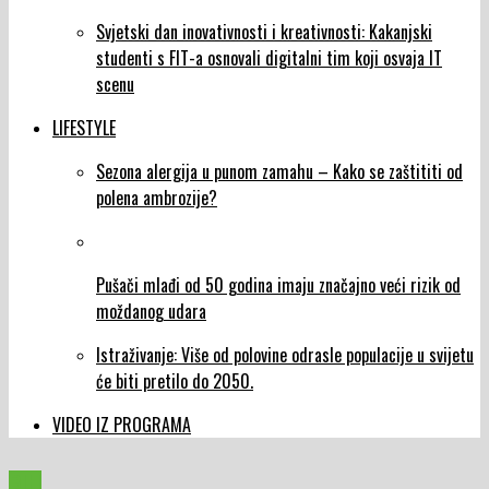
Svjetski dan inovativnosti i kreativnosti: Kakanjski
studenti s FIT-a osnovali digitalni tim koji osvaja IT
scenu
LIFESTYLE
Sezona alergija u punom zamahu – Kako se zaštititi od
polena ambrozije?
Pušači mlađi od 50 godina imaju značajno veći rizik od
moždanog udara
Istraživanje: Više od polovine odrasle populacije u svijetu
će biti pretilo do 2050.
VIDEO IZ PROGRAMA
BIH