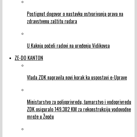
Postignut dogovor o nastavku ostvarivanja prava na
zdravstvenu zaštitu rudara
U Kaknju počeli radovi na uređenju Vidikovca
ZE-DO KANTON
Vlada ZDK napravila novi korak ka uspostavi e-Uprave
Ministarstvo za poljoprivredu, šumarstvo i vodoprivredu
ZDK osiguralo 149.382 KM za rekonstrukciju vodovodne
mreže u Žepču