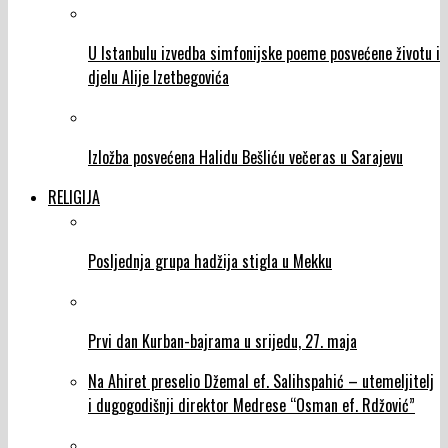
U Istanbulu izvedba simfonijske poeme posvećene životu i
djelu Alije Izetbegovića
Izložba posvećena Halidu Bešliću večeras u Sarajevu
RELIGIJA
Posljednja grupa hadžija stigla u Mekku
Prvi dan Kurban-bajrama u srijedu, 27. maja
Na Ahiret preselio Džemal ef. Salihspahić – utemeljitelj
i dugogodišnji direktor Medrese “Osman ef. Rdžović”