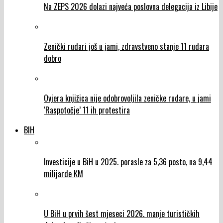
Na ZEPS 2026 dolazi najveća poslovna delegacija iz Libije
Zenički rudari još u jami, zdravstveno stanje 11 rudara
dobro
Ovjera knjižica nije odobrovoljila zeničke rudare, u jami
‘Raspotočje’ 11 ih protestira
BIH
Investicije u BiH u 2025. porasle za 5,36 posto, na 9,44
milijarde KM
U BiH u prvih šest mjeseci 2026. manje turističkih