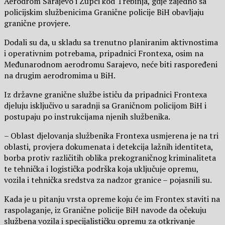
Aerodrom Sarajevo i Zupci kod Trebinja, gdje zajedno sa
policijskim službenicima Granične policije BiH obavljaju
granične provjere.
Dodali su da, u skladu sa trenutno planiranim aktivnostima
i operativnim potrebama, pripadnici Frontexa, osim na
Međunarodnom aerodromu Sarajevo, neće biti raspoređeni
na drugim aerodromima u BiH.
Iz državne granične službe ističu da pripadnici Frontexa
djeluju isključivo u saradnji sa Graničnom policijom BiH i
postupaju po instrukcijama njenih službenika.
– Oblast djelovanja službenika Frontexa usmjerena je na tri
oblasti, provjera dokumenata i detekcija lažnih identiteta,
borba protiv različitih oblika prekograničnog kriminaliteta
te tehnička i logistička podrška koja uključuje opremu,
vozila i tehnička sredstva za nadzor granice – pojasnili su.
Kada je u pitanju vrsta opreme koju će im Frontex staviti na
raspolaganje, iz Granične policije BiH navode da očekuju
službena vozila i specijalističku opremu za otkrivanje