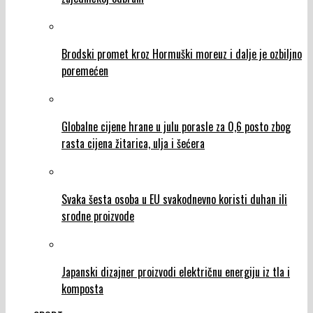
Brodski promet kroz Hormuški moreuz i dalje je ozbiljno
poremećen
Globalne cijene hrane u julu porasle za 0,6 posto zbog
rasta cijena žitarica, ulja i šećera
Svaka šesta osoba u EU svakodnevno koristi duhan ili
srodne proizvode
Japanski dizajner proizvodi električnu energiju iz tla i
komposta