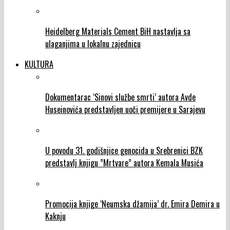
Heidelberg Materials Cement BiH nastavlja sa
ulaganjima u lokalnu zajednicu
KULTURA
Dokumentarac ‘Sinovi službe smrti’ autora Avde
Huseinovića predstavljen uoči premijere u Sarajevu
U povodu 31. godišnjice genocida u Srebrenici BZK
predstavlj knjigu ”Mrtvare” autora Kemala Musića
Promocija knjige ‘Neumska džamija’ dr. Emira Demira u
Kaknju