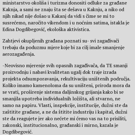
ministarstvo okoliša i turizma donositi odluke za građane
Kaknja, a sami ne znaju šta se dešava u Kaknju, a niko od
njih nikad nije došao u Kakanj da vidi s čime se mi to
susrećemo, naročito vikendom i u noćnim satima, istakla je
Edina Dogdibegović, ekološka aktivistica.
Zahtjevi okupljenih građana poznati su- svi zagađivači
trebaju da poduzmu mjere koje bi za cilj imale smanjenje
aerozagađenja.
-Neovisno mjerenje svih opasnih zagađivača, da TE smanji
proizvodnju i nabavi kvalitetan ugalj dok traje izrada
projekta odsumporavanja, rekultivaciju uništenih područja.
Koliko imamo kamenoloma da su uništeni, priroda mora da
se vrati, proširenje sistema daljinskog grijanja kako bi se
smanjila upotreba individualnih ložišta, ali stvarno, ne
samo na papiru. Vlasti, inspekcije, institucije, dužni ste da
zaštitite građane, a ne da štitite industriju i kapital, dužni
ste da reagujete jer ako nećete mi ćemo vas na to prisiliti,
zakonski, institucionalno, građanski i mirno, kazala je
Dogdibegović.