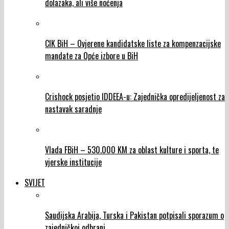
dolazaka, ali više noćenja
CIK BiH – Ovjerene kandidatske liste za kompenzacijske
mandate za Opće izbore u BiH
Crishock posjetio IDDEEA-u: Zajednička opredijeljenost za
nastavak saradnje
Vlada FBiH – 530.000 KM za oblast kulture i sporta, te
vjerske institucije
SVIJET
Saudijska Arabija, Turska i Pakistan potpisali sporazum o
zajedničkoj odbrani