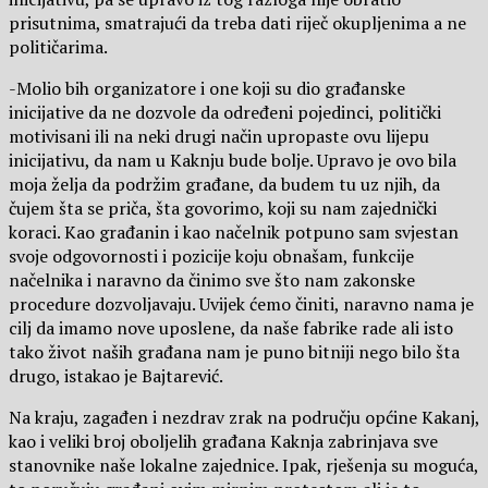
prisutnima, smatrajući da treba dati riječ okupljenima a ne
političarima.
-Molio bih organizatore i one koji su dio građanske
inicijative da ne dozvole da određeni pojedinci, politički
motivisani ili na neki drugi način upropaste ovu lijepu
inicijativu, da nam u Kaknju bude bolje. Upravo je ovo bila
moja želja da podržim građane, da budem tu uz njih, da
čujem šta se priča, šta govorimo, koji su nam zajednički
koraci. Kao građanin i kao načelnik potpuno sam svjestan
svoje odgovornosti i pozicije koju obnašam, funkcije
načelnika i naravno da činimo sve što nam zakonske
procedure dozvoljavaju. Uvijek ćemo činiti, naravno nama je
cilj da imamo nove uposlene, da naše fabrike rade ali isto
tako život naših građana nam je puno bitniji nego bilo šta
drugo, istakao je Bajtarević.
Na kraju, zagađen i nezdrav zrak na području općine Kakanj,
kao i veliki broj oboljelih građana Kaknja zabrinjava sve
stanovnike naše lokalne zajednice. Ipak, rješenja su moguća,