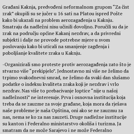
Građani Kaknja, predvođeni neformalnom grupom “Za čist
zrak” okupili su se jučer u 16 sati na Platou ispred Pošte
kako bi ukazali na problem aerozagađenja u Kaknju.
Smatraju da nadležni nisu učinili dovoljno. Poručili su da je
zrak na području općine Kakanj nezdrav, a da privredni
subjekti i dalje ne provode potrebne mjere u svom
poslovanju kako bi uticali na smanjenje zagđenja i
poboljšanje kvalitete zraka u Kaknju.
-Organizirali smo proteste protiv aerozagađenja zato što je
stvarno više “prekipjelo”. Jednostavno mi više ne želimo da
trpimo svakodnevni smrad, ne želimo da svaki dan slušamo
podatke o indeksu kvaliteta zraka koji je nezdrav i vrlo
nezdrav. Nas više to prebacivanje loptice “nije u našoj
nadležnosti” ne interesuje. Prva i osnovna institucija koja
treba da se zauzme za svoje građane, koja mora da rješava
naše probleme je naša Opština, oni ako se ne zauzmu za
nas, nema se ko za nas zauzeti. Druge nadležne institucije
su kanton i Federalno ministarstvo okoliša i turizma. Ja
smatram da ne može Sarajevo i ne može Federalno