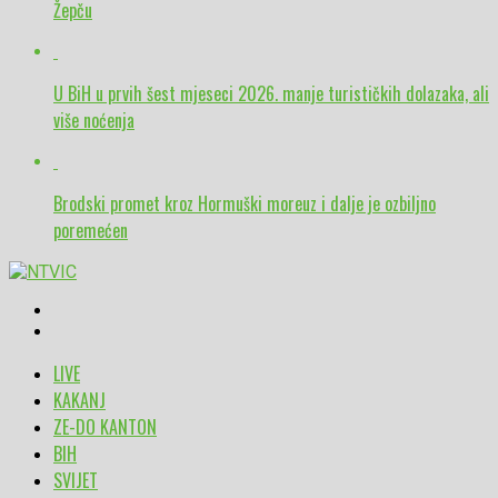
Žepču
U BiH u prvih šest mjeseci 2026. manje turističkih dolazaka, ali
više noćenja
Brodski promet kroz Hormuški moreuz i dalje je ozbiljno
poremećen
LIVE
KAKANJ
ZE-DO KANTON
BIH
SVIJET