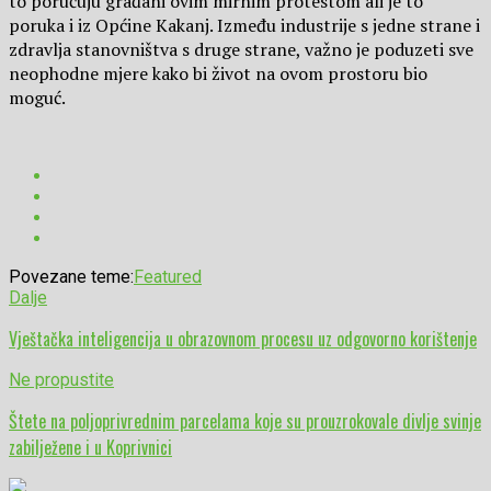
to poručuju građani ovim mirnim protestom ali je to
poruka i iz Općine Kakanj. Između industrije s jedne strane i
zdravlja stanovništva s druge strane, važno je poduzeti sve
neophodne mjere kako bi život na ovom prostoru bio
moguć.
Povezane teme:
Featured
Dalje
Vještačka inteligencija u obrazovnom procesu uz odgovorno korištenje
Ne propustite
Štete na poljoprivrednim parcelama koje su prouzrokovale divlje svinje
zabilježene i u Koprivnici