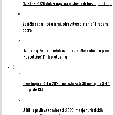
Na ZEPS 2026 dolazi najveća poslovna delegacija iz Libije
Zenički rudari još u jami, zdravstveno stanje 11 rudara
dobro
Ovjera knjižica nije odobrovoljila zeničke rudare, u jami
‘Raspotočje’ 11 ih protestira
BIH
Investicije u BiH u 2025. porasle za 5,36 posto, na 9,44
milijarde KM
U BiH u prvih šest mjeseci 2026. manje turističkih