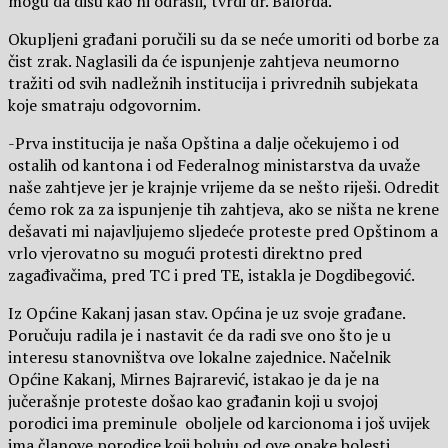
mogu da dišu kao ni odrasli, tvrdi dr. Balorda.
Okupljeni građani poručili su da se neće umoriti od borbe za
čist zrak. Naglasili da će ispunjenje zahtjeva neumorno
tražiti od svih nadležnih institucija i privrednih subjekata
koje smatraju odgovornim.
-Prva institucija je naša Opština a dalje očekujemo i od
ostalih od kantona i od Federalnog ministarstva da uvaže
naše zahtjeve jer je krajnje vrijeme da se nešto riješi. Odredit
ćemo rok za za ispunjenje tih zahtjeva, ako se ništa ne krene
dešavati mi najavljujemo sljedeće proteste pred Opštinom a
vrlo vjerovatno su mogući protesti direktno pred
zagađivačima, pred TC i pred TE, istakla je Dogdibegović.
Iz Općine Kakanj jasan stav. Općina je uz svoje građane.
Poručuju radila je i nastavit će da radi sve ono što je u
interesu stanovništva ove lokalne zajednice. Načelnik
Općine Kakanj, Mirnes Bajrarević, istakao je da je na
jučerašnje proteste došao kao građanin koji u svojoj
porodici ima preminule oboljele od karcionoma i još uvijek
ima članove porodice koji boluju od ove opake bolesti.