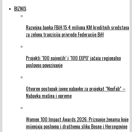
BIZNIS
Razvojna banka FBiH:15,4 miliona KM kreditnih sredstava
za zelenu tranziciju privrede Federacije BiH
Projekti ‘100 najvećih’ i ‘100 EXPO’ jačaju regionalno
poslovno povezivanje
Otvoren postupak javne nabavke za projekat “NexFab” –
Nabavka mašina i opreme
Women 100 Impact Awards 2026: Priznanje ženama koje
mijenjaju poslovnu i društvenu sliku Bosne i Hercegovine