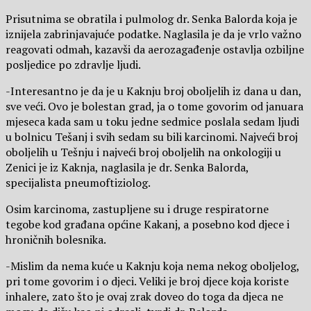
Prisutnima se obratila i pulmolog dr. Senka Balorda koja je
iznijela zabrinjavajuće podatke. Naglasila je da je vrlo važno
reagovati odmah, kazavši da aerozagađenje ostavlja ozbiljne
posljedice po zdravlje ljudi.
-Interesantno je da je u Kaknju broj oboljelih iz dana u dan,
sve veći. Ovo je bolestan grad, ja o tome govorim od januara
mjeseca kada sam u toku jedne sedmice poslala sedam ljudi
u bolnicu Tešanj i svih sedam su bili karcinomi. Najveći broj
oboljelih u Tešnju i najveći broj oboljelih na onkologiji u
Zenici je iz Kaknja, naglasila je dr. Senka Balorda,
specijalista pneumoftiziolog.
Osim karcinoma, zastupljene su i druge respiratorne
tegobe kod građana općine Kakanj, a posebno kod djece i
hroničnih bolesnika.
-Mislim da nema kuće u Kaknju koja nema nekog oboljelog,
pri tome govorim i o djeci. Veliki je broj djece koja koriste
inhalere, zato što je ovaj zrak doveo do toga da djeca ne