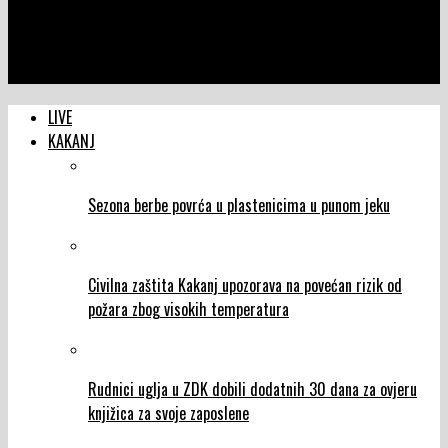
NTVIC
Mirnim protestom protiv aerozagađenja, građani Kaknja
poručuju: Hoćemo čist zrak!
LIVE
KAKANJ
Sezona berbe povrća u plastenicima u punom jeku
Civilna zaštita Kakanj upozorava na povećan rizik od
požara zbog visokih temperatura
Rudnici uglja u ZDK dobili dodatnih 30 dana za ovjeru
knjižica za svoje zaposlene