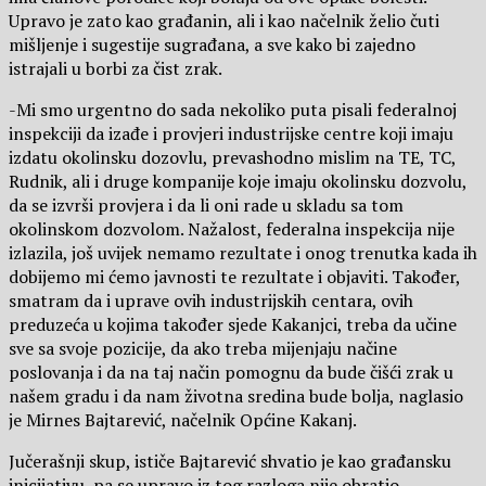
Upravo je zato kao građanin, ali i kao načelnik želio čuti
mišljenje i sugestije sugrađana, a sve kako bi zajedno
istrajali u borbi za čist zrak.
-Mi smo urgentno do sada nekoliko puta pisali federalnoj
inspekciji da izađe i provjeri industrijske centre koji imaju
izdatu okolinsku dozovlu, prevashodno mislim na TE, TC,
Rudnik, ali i druge kompanije koje imaju okolinsku dozvolu,
da se izvrši provjera i da li oni rade u skladu sa tom
okolinskom dozvolom. Nažalost, federalna inspekcija nije
izlazila, još uvijek nemamo rezultate i onog trenutka kada ih
dobijemo mi ćemo javnosti te rezultate i objaviti. Također,
smatram da i uprave ovih industrijskih centara, ovih
preduzeća u kojima također sjede Kakanjci, treba da učine
sve sa svoje pozicije, da ako treba mijenjaju načine
poslovanja i da na taj način pomognu da bude čišći zrak u
našem gradu i da nam životna sredina bude bolja, naglasio
je Mirnes Bajtarević, načelnik Općine Kakanj.
Jučerašnji skup, ističe Bajtarević shvatio je kao građansku
inicijativu, pa se upravo iz tog razloga nije obratio