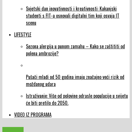
Svjetski dan inovativnosti i kreativnosti: Kakanjski
studenti s FIT-a osnovali digitalni tim koji osvaja IT
scenu
LIFESTYLE
Sezona alergija u punom zamahu – Kako se zaštititi od
polena ambrozije?
Pušači mlađi od 50 godina imaju značajno veći rizik od
moždanog udara
Istraživanje: Više od polovine odrasle populacije u svijetu
će biti pretilo do 2050.
VIDEO IZ PROGRAMA
KAKANJ