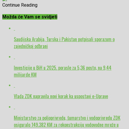
Continue Reading
Možda će Vam se svidjeti
Saudijska Arabija, Turska i Pakistan potpisali sporazum o
zajedničkoj odbrani
Investicije u BiH u 2025. porasle za 5,36 posto, na 9,44
milijarde KM
Vlada ZDK napravila novi korak ka uspostavi e-Uprave
Ministarstvo za poljoprivredu, šumarstvo i vodoprivredu ZDK
osiguralo 149.382 KM za rekonstrukciju vodovodne mreže u