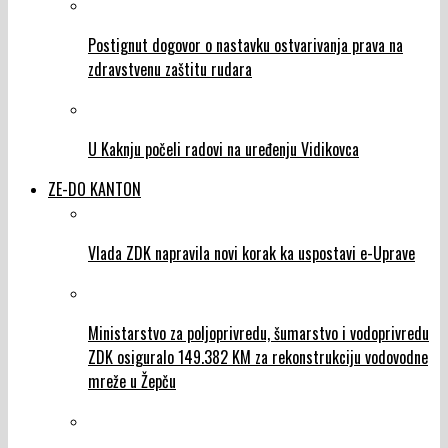
Postignut dogovor o nastavku ostvarivanja prava na
zdravstvenu zaštitu rudara
U Kaknju počeli radovi na uređenju Vidikovca
ZE-DO KANTON
Vlada ZDK napravila novi korak ka uspostavi e-Uprave
Ministarstvo za poljoprivredu, šumarstvo i vodoprivredu
ZDK osiguralo 149.382 KM za rekonstrukciju vodovodne
mreže u Žepču