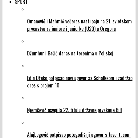
SPORT
Omanović i Mahmić večeras nastupaju na 21. svjetskom
prvenstvu za juniore i juniorke (U20) u Oregonu
Džumhur i Bašić danas na terenima u Poljskoj
Edin Džeko potpisao novi ugovor sa Schalkeom i zadržao
dres s brojem 10
Njemčević osvojila 22. titulu državne prvakinje BiH
Alajbegović potpisao petogodišnji ugovor s Juventusom