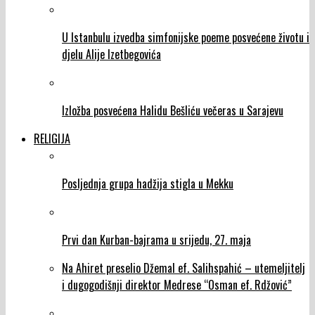
U Istanbulu izvedba simfonijske poeme posvećene životu i
djelu Alije Izetbegovića
Izložba posvećena Halidu Bešliću večeras u Sarajevu
RELIGIJA
Posljednja grupa hadžija stigla u Mekku
Prvi dan Kurban-bajrama u srijedu, 27. maja
Na Ahiret preselio Džemal ef. Salihspahić – utemeljitelj
i dugogodišnji direktor Medrese “Osman ef. Rdžović”