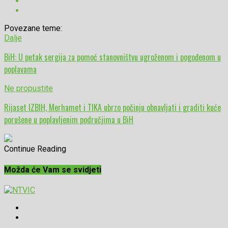
Povezane teme:
Dalje
BiH: U petak sergija za pomoć stanovništvu ugroženom i pogođenom u
poplavama
Ne propustite
Rijaset IZBIH, Merhamet i TIKA ubrzo počinju obnavljati i graditi kuće
porušene u poplavljenim područjima u BiH
Continue Reading
Možda će Vam se svidjeti