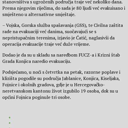
stanovništva s ugroženih područja traje već nekoliko dana.
Prema njegovim riječima, do sada je 80 ljudi već evakuisano i
smješteno u alternativne smještaje.
– Vojska, Gorska služba spašavanja (GSS), te Civilna zaštita
rade na evakuaciji već danima, suočavajući se s
nepristupačnim terenima, izjavio je Ćatić, naglasivši da
operacija evakuacije traje već duže vrijeme.
Dodao je da su u skladu sa naredbom FUCZ-a i Krizni štab
Grada Konjica naredio evakuaciju.
Podsjećamo, u noći s četvrtka na petak, razorne poplave i
klizišta pogodile su područja Jablanice, Konjica, Kiseljaka,
Fojnice i okolnih gradova, gdje je u Hercegovačko-
neretvanskom kantonu život izgubilo 19 osoba, dok su u
općini Fojnica poginule tri osobe.