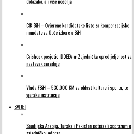
dolazaka, ali više noćenja
CIK BiH – Ovjerene kandidatske liste za kompenzacijske
mandate za Opće izbore u BiH
Crishock posjetio IDDEEA-u: Zajednička opredijeljenost za
nastavak saradnje
Vlada FBiH – 530.000 KM za oblast kulture i sporta, te
vjerske institucije
SVIJET
Saudijska Arabija, Turska i Pakistan potpisali sporazum o
zajedničkoj odbrani