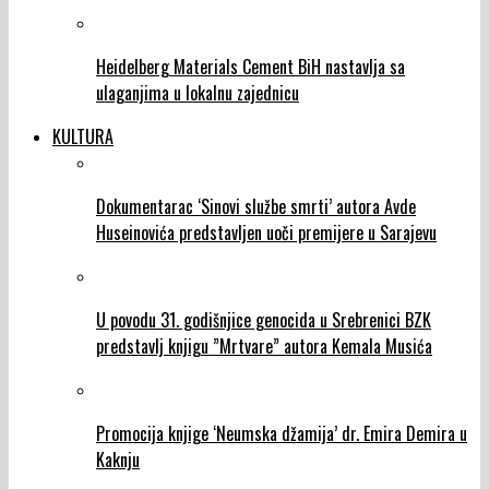
Heidelberg Materials Cement BiH nastavlja sa
ulaganjima u lokalnu zajednicu
KULTURA
Dokumentarac ‘Sinovi službe smrti’ autora Avde
Huseinovića predstavljen uoči premijere u Sarajevu
U povodu 31. godišnjice genocida u Srebrenici BZK
predstavlj knjigu ”Mrtvare” autora Kemala Musića
Promocija knjige ‘Neumska džamija’ dr. Emira Demira u
Kaknju