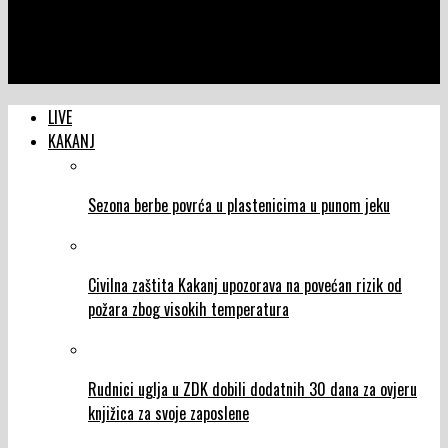
NTVIC
Naređena evakuacija šireg područja Konjica i Jablanice zbog
opasnosti od novih poplava
LIVE
KAKANJ
Sezona berbe povrća u plastenicima u punom jeku
Civilna zaštita Kakanj upozorava na povećan rizik od
požara zbog visokih temperatura
Rudnici uglja u ZDK dobili dodatnih 30 dana za ovjeru
knjižica za svoje zaposlene