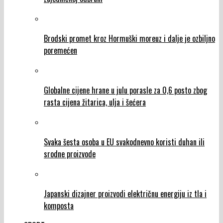
Brodski promet kroz Hormuški moreuz i dalje je ozbiljno
poremećen
Globalne cijene hrane u julu porasle za 0,6 posto zbog
rasta cijena žitarica, ulja i šećera
Svaka šesta osoba u EU svakodnevno koristi duhan ili
srodne proizvode
Japanski dizajner proizvodi električnu energiju iz tla i
komposta