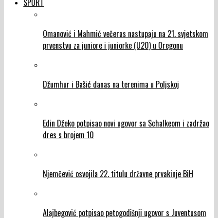
SPORT
Omanović i Mahmić večeras nastupaju na 21. svjetskom
prvenstvu za juniore i juniorke (U20) u Oregonu
Džumhur i Bašić danas na terenima u Poljskoj
Edin Džeko potpisao novi ugovor sa Schalkeom i zadržao
dres s brojem 10
Njemčević osvojila 22. titulu državne prvakinje BiH
Alajbegović potpisao petogodišnji ugovor s Juventusom