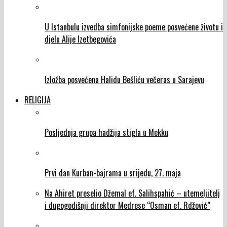
U Istanbulu izvedba simfonijske poeme posvećene životu i
djelu Alije Izetbegovića
Izložba posvećena Halidu Bešliću večeras u Sarajevu
RELIGIJA
Posljednja grupa hadžija stigla u Mekku
Prvi dan Kurban-bajrama u srijedu, 27. maja
Na Ahiret preselio Džemal ef. Salihspahić – utemeljitelj
i dugogodišnji direktor Medrese “Osman ef. Rdžović”