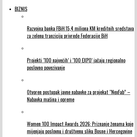
BIZNIS
Razvojna banka FBiH:15,4 miliona KM kreditnih sredstava
za zelenu tranziciju privrede Federacije BiH
Projekti ‘100 najvećih’ i ‘100 EXPO’ jačaju regionalno
poslovno povezivanje
Otvoren postupak javne nabavke za projekat “NexFab” –
Nabavka mašina i opreme
Women 100 Impact Awards 2026: Priznanje ženama koje
mijenjaju poslovnu i društvenu sliku Bosne i Hercegovine