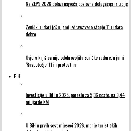
Na ZEPS 2026 dolazi najveća poslovna delegacija iz Libije
Zenički rudari još u jami, zdravstveno stanje 11 rudara
dobro
Ovjera knjižica nije odobrovoljila zeničke rudare, u jami
‘Raspotočje’ 11 ih protestira
BIH
Investicije u BiH u 2025. porasle za 5,36 posto, na 9,44
milijarde KM
U BiH u prvih šest mjeseci 2026. manje turističkih