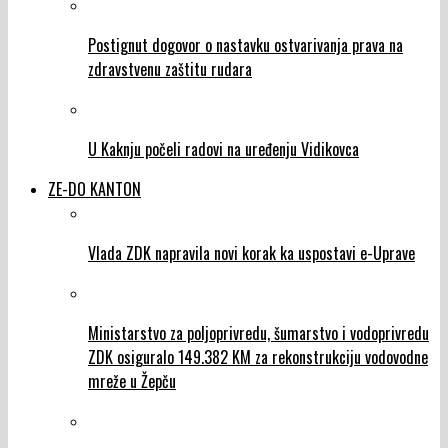
Postignut dogovor o nastavku ostvarivanja prava na
zdravstvenu zaštitu rudara
U Kaknju počeli radovi na uređenju Vidikovca
ZE-DO KANTON
Vlada ZDK napravila novi korak ka uspostavi e-Uprave
Ministarstvo za poljoprivredu, šumarstvo i vodoprivredu
ZDK osiguralo 149.382 KM za rekonstrukciju vodovodne
mreže u Žepču