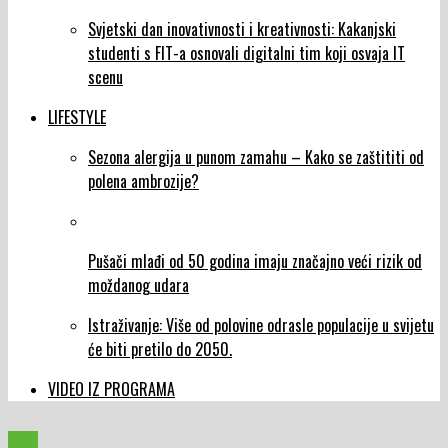
Svjetski dan inovativnosti i kreativnosti: Kakanjski
studenti s FIT-a osnovali digitalni tim koji osvaja IT
scenu
LIFESTYLE
Sezona alergija u punom zamahu – Kako se zaštititi od
polena ambrozije?
Pušači mlađi od 50 godina imaju značajno veći rizik od
moždanog udara
Istraživanje: Više od polovine odrasle populacije u svijetu
će biti pretilo do 2050.
VIDEO IZ PROGRAMA
BIH