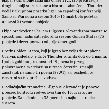
Ekipa iz Oklahome sada ima omjer 21:1, što predstavlja
drugi najbolji start sezone u historiji takmičenja. Thunder
vodi i u ukupnom poretku lige i na zapadnoj konferenciji.
Samo su Warriorsi u sezoni 2015/16 imali bolji početak,
upisavši 24 vezane pobjede.
Ekipa predvođena Shaijem Gilgeous-Alexanderom smatra se
sposobnom nadmašiti rekordnu sezonu Golden Statea (73
pobjede i devet poraza) od prije deset godina.
Protiv Golden Statea, koji je igrao bez zvijezde Stephena
Curryja, izgledalo je da će Thunder rutinski doći do trijumfa.
Ipak, izgubili su prednost od 19 poena iz prvog
poluvremena. Warriorsi su u trećoj četvrtini smanjili
zaostatak na samo tri poena (88:91), a u posljednjoj
četvrtini su čak prešli u vodstvo.
U odlučujućim trenucima Gilgeous-Alexander je ponovo
preuzeo kontrolu i odveo svoj tim do 13. uzastopne
pobjede. Kanađanin je s 38 poena bio najbolji strijelac
susreta.