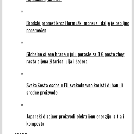
Brodski promet kroz Hormuški moreuz i dalje je ozbiljno
poremećen
Globalne cijene hrane u julu porasle za 0,6 posto zbog
rasta cijena žitarica, ulja i šećera
Svaka šesta osoba u EU svakodnevno koristi duhan ili
srodne proizvode
Japanski dizajner proizvodi električnu energiju iz tla i
komposta