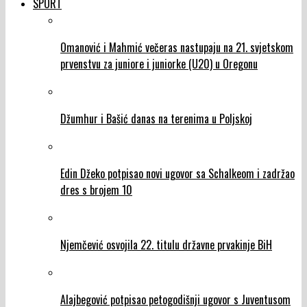
SPORT
Omanović i Mahmić večeras nastupaju na 21. svjetskom
prvenstvu za juniore i juniorke (U20) u Oregonu
Džumhur i Bašić danas na terenima u Poljskoj
Edin Džeko potpisao novi ugovor sa Schalkeom i zadržao
dres s brojem 10
Njemčević osvojila 22. titulu državne prvakinje BiH
Alajbegović potpisao petogodišnji ugovor s Juventusom