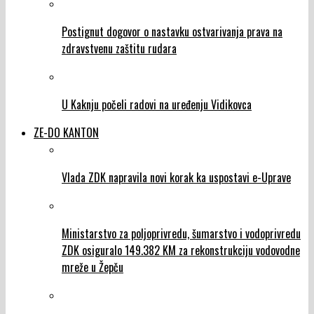
Postignut dogovor o nastavku ostvarivanja prava na
zdravstvenu zaštitu rudara
U Kaknju počeli radovi na uređenju Vidikovca
ZE-DO KANTON
Vlada ZDK napravila novi korak ka uspostavi e-Uprave
Ministarstvo za poljoprivredu, šumarstvo i vodoprivredu
ZDK osiguralo 149.382 KM za rekonstrukciju vodovodne
mreže u Žepču