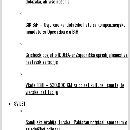
dolazaka, ali više noćenja
CIK BiH – Ovjerene kandidatske liste za kompenzacijske
mandate za Opće izbore u BiH
Crishock posjetio IDDEEA-u: Zajednička opredijeljenost za
nastavak saradnje
Vlada FBiH – 530.000 KM za oblast kulture i sporta, te
vjerske institucije
SVIJET
Saudijska Arabija, Turska i Pakistan potpisali sporazum o
zajedničkoj odbrani