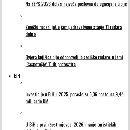
Na ZEPS 2026 dolazi najveća poslovna delegacija iz Libije
Zenički rudari još u jami, zdravstveno stanje 11 rudara
dobro
Ovjera knjižica nije odobrovoljila zeničke rudare, u jami
‘Raspotočje’ 11 ih protestira
BIH
Investicije u BiH u 2025. porasle za 5,36 posto, na 9,44
milijarde KM
U BiH u prvih šest mjeseci 2026. manje turističkih