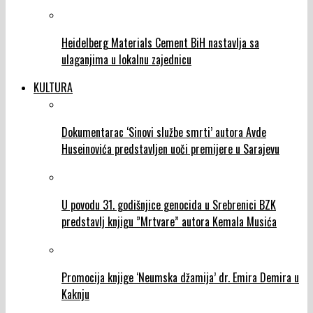
Heidelberg Materials Cement BiH nastavlja sa
ulaganjima u lokalnu zajednicu
KULTURA
Dokumentarac ‘Sinovi službe smrti’ autora Avde
Huseinovića predstavljen uoči premijere u Sarajevu
U povodu 31. godišnjice genocida u Srebrenici BZK
predstavlj knjigu ”Mrtvare” autora Kemala Musića
Promocija knjige ‘Neumska džamija’ dr. Emira Demira u
Kaknju