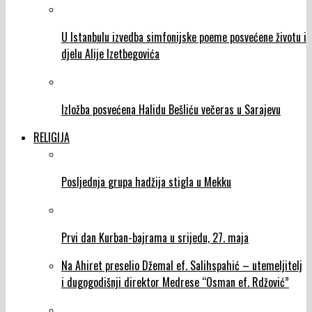
U Istanbulu izvedba simfonijske poeme posvećene životu i
djelu Alije Izetbegovića
Izložba posvećena Halidu Bešliću večeras u Sarajevu
RELIGIJA
Posljednja grupa hadžija stigla u Mekku
Prvi dan Kurban-bajrama u srijedu, 27. maja
Na Ahiret preselio Džemal ef. Salihspahić – utemeljitelj
i dugogodišnji direktor Medrese “Osman ef. Rdžović”