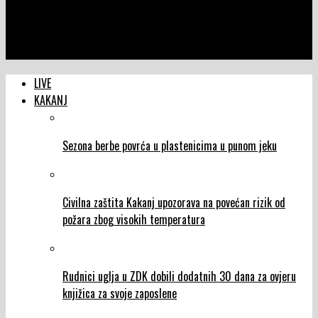
NTVIC
NBA – Oklahoma upisala 13. uzastopnu pobjedu za drugi najbolji
start sezone u historiji lige
LIVE
KAKANJ
Sezona berbe povrća u plastenicima u punom jeku
Civilna zaštita Kakanj upozorava na povećan rizik od
požara zbog visokih temperatura
Rudnici uglja u ZDK dobili dodatnih 30 dana za ovjeru
knjižica za svoje zaposlene