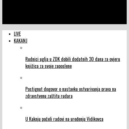
NTVIC
Otvoren postupak javne nabavke za projekat “NexFab” –
Nabavka mašina i opreme
LIVE
KAKANJ
Rudnici uglja u ZDK dobili dodatnih 30 dana za ovjeru
knjižica za svoje zaposlene
Postignut dogovor o nastavku ostvarivanja prava na
zdravstvenu zaštitu rudara
U Kaknju počeli radovi na uređenju Vidikovca