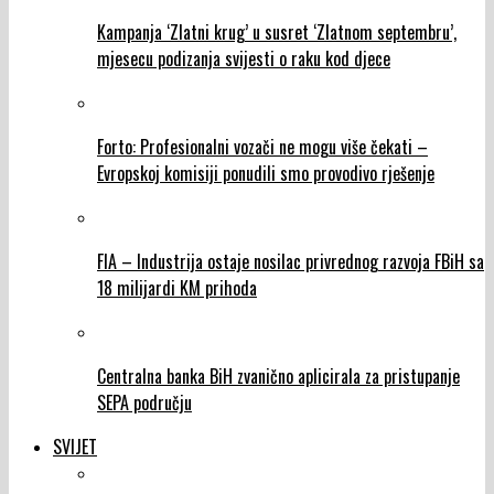
Kampanja ‘Zlatni krug’ u susret ‘Zlatnom septembru’,
mjesecu podizanja svijesti o raku kod djece
Forto: Profesionalni vozači ne mogu više čekati –
Evropskoj komisiji ponudili smo provodivo rješenje
FIA – Industrija ostaje nosilac privrednog razvoja FBiH sa
18 milijardi KM prihoda
Centralna banka BiH zvanično aplicirala za pristupanje
SEPA području
SVIJET