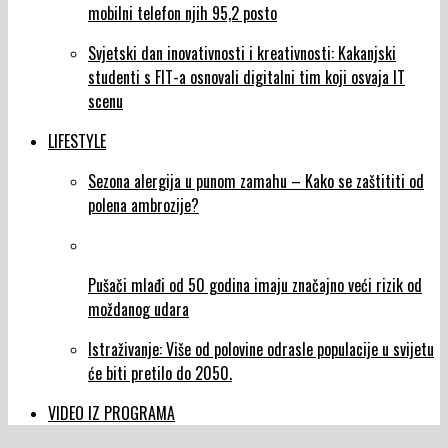
mobilni telefon njih 95,2 posto
Svjetski dan inovativnosti i kreativnosti: Kakanjski
studenti s FIT-a osnovali digitalni tim koji osvaja IT
scenu
LIFESTYLE
Sezona alergija u punom zamahu – Kako se zaštititi od
polena ambrozije?
Pušači mlađi od 50 godina imaju značajno veći rizik od
moždanog udara
Istraživanje: Više od polovine odrasle populacije u svijetu
će biti pretilo do 2050.
VIDEO IZ PROGRAMA