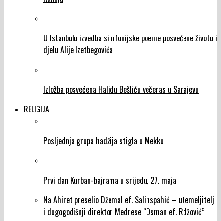
U Istanbulu izvedba simfonijske poeme posvećene životu i
djelu Alije Izetbegovića
Izložba posvećena Halidu Bešliću večeras u Sarajevu
RELIGIJA
Posljednja grupa hadžija stigla u Mekku
Prvi dan Kurban-bajrama u srijedu, 27. maja
Na Ahiret preselio Džemal ef. Salihspahić – utemeljitelj
i dugogodišnji direktor Medrese “Osman ef. Rdžović”