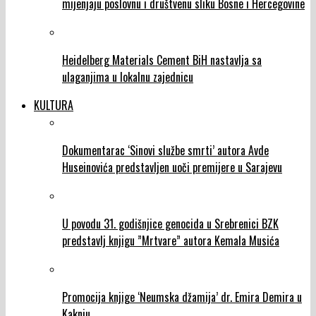
mijenjaju poslovnu i društvenu sliku Bosne i Hercegovine
Heidelberg Materials Cement BiH nastavlja sa
ulaganjima u lokalnu zajednicu
KULTURA
Dokumentarac ‘Sinovi službe smrti’ autora Avde
Huseinovića predstavljen uoči premijere u Sarajevu
U povodu 31. godišnjice genocida u Srebrenici BZK
predstavlj knjigu ”Mrtvare” autora Kemala Musića
Promocija knjige ‘Neumska džamija’ dr. Emira Demira u
Kaknju