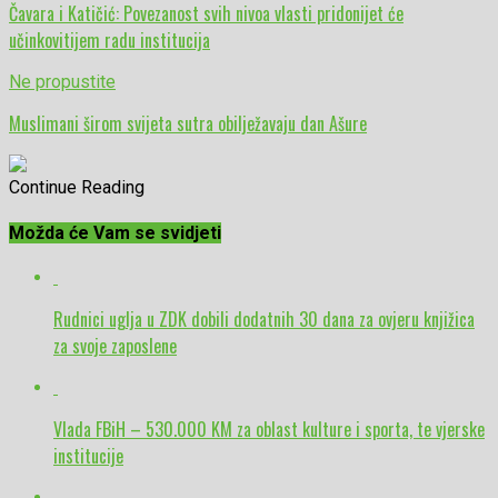
Čavara i Katičić: Povezanost svih nivoa vlasti pridonijet će
učinkovitijem radu institucija
Ne propustite
Muslimani širom svijeta sutra obilježavaju dan Ašure
Continue Reading
Možda će Vam se svidjeti
Rudnici uglja u ZDK dobili dodatnih 30 dana za ovjeru knjižica
za svoje zaposlene
Vlada FBiH – 530.000 KM za oblast kulture i sporta, te vjerske
institucije