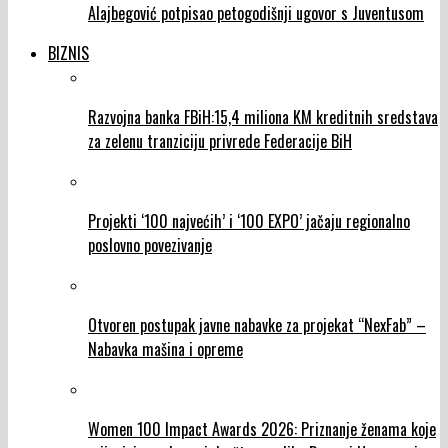
Alajbegović potpisao petogodišnji ugovor s Juventusom
BIZNIS
Razvojna banka FBiH:15,4 miliona KM kreditnih sredstava
za zelenu tranziciju privrede Federacije BiH
Projekti ‘100 najvećih’ i ‘100 EXPO’ jačaju regionalno
poslovno povezivanje
Otvoren postupak javne nabavke za projekat “NexFab” –
Nabavka mašina i opreme
Women 100 Impact Awards 2026: Priznanje ženama koje