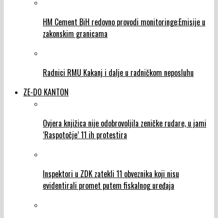
HM Cement BiH redovno provodi monitoringe:Emisije u
zakonskim granicama
Radnici RMU Kakanj i dalje u radničkom neposluhu
ZE-DO KANTON
Ovjera knjižica nije odobrovoljila zeničke rudare, u jami
‘Raspotočje’ 11 ih protestira
Inspektori u ZDK zatekli 11 obveznika koji nisu
evidentirali promet putem fiskalnog uređaja