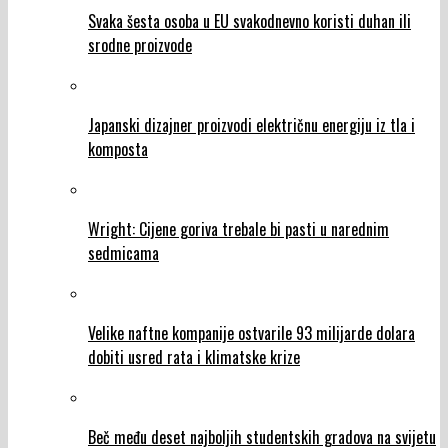
Svaka šesta osoba u EU svakodnevno koristi duhan ili
srodne proizvode
Japanski dizajner proizvodi električnu energiju iz tla i
komposta
Wright: Cijene goriva trebale bi pasti u narednim
sedmicama
Velike naftne kompanije ostvarile 93 milijarde dolara
dobiti usred rata i klimatske krize
Beč među deset najboljih studentskih gradova na svijetu