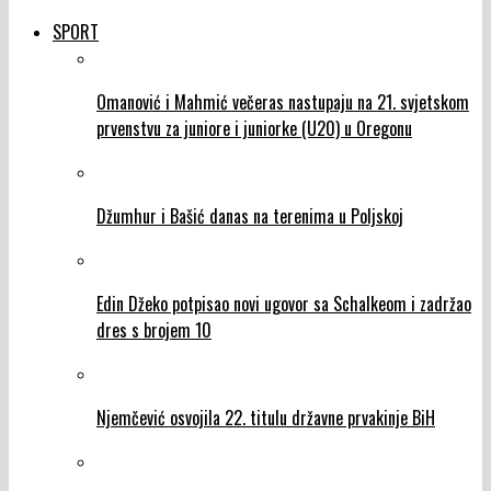
SPORT
Omanović i Mahmić večeras nastupaju na 21. svjetskom
prvenstvu za juniore i juniorke (U20) u Oregonu
Džumhur i Bašić danas na terenima u Poljskoj
Edin Džeko potpisao novi ugovor sa Schalkeom i zadržao
dres s brojem 10
Njemčević osvojila 22. titulu državne prvakinje BiH