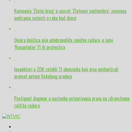
Kampanja ‘Zlatni krug’ u susret ‘Zlatnom septembru’, mjesecu
podizanja svijesti o raku kod djece
Ovjera knjižica nije odobrovoljila zeničke rudare, u jami
‘Raspotočje’ 11 ih protestira
Inspektori u ZDK zatekli 11 obveznika koji nisu evidentirali
promet putem fiskalnog uređaja
Postignut dogovor o nastavku ostvarivanja prava na zdravstvenu
zaštitu rudara