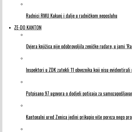
Radnici RMU Kakanj i dalje u radničkom neposluhu
ZE-DO KANTON
Ovjera knjižica nije odobrovoljila zeničke rudare, u jami ‘Ra
Inspektori u ZDK zatekli 11 obveznika koji nisu evidentiral
Potpisano 97 ugovora o dodjeli poticaja za samozapošljava
Kantonalni ured Zenica jedini prikupio više poreza nego pro