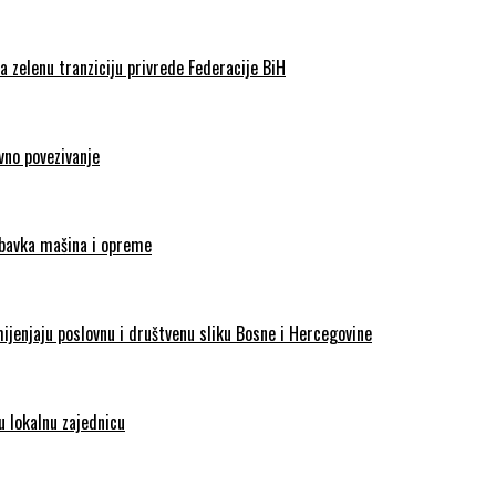
 zelenu tranziciju privrede Federacije BiH
vno povezivanje
abavka mašina i opreme
enjaju poslovnu i društvenu sliku Bosne i Hercegovine
 lokalnu zajednicu