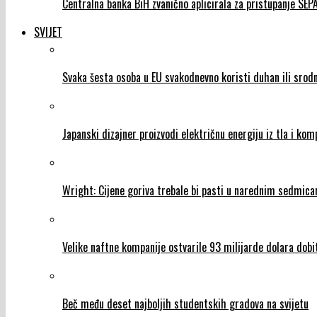
Centralna banka BiH zvanično aplicirala za pristupanje SEP
SVIJET
Svaka šesta osoba u EU svakodnevno koristi duhan ili srod
Japanski dizajner proizvodi električnu energiju iz tla i ko
Wright: Cijene goriva trebale bi pasti u narednim sedmic
Velike naftne kompanije ostvarile 93 milijarde dolara dobit
Beč među deset najboljih studentskih gradova na svijetu