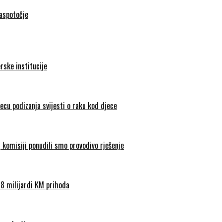
Raspotočje
rske institucije
ecu podizanja svijesti o raku kod djece
 komisiji ponudili smo provodivo rješenje
18 milijardi KM prihoda