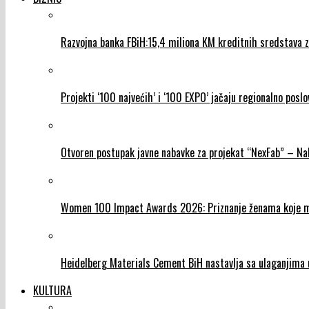
Razvojna banka FBiH:15,4 miliona KM kreditnih sredstava za
Projekti ‘100 najvećih’ i ‘100 EXPO’ jačaju regionalno poslo
Otvoren postupak javne nabavke za projekat “NexFab” – N
Women 100 Impact Awards 2026: Priznanje ženama koje mij
Heidelberg Materials Cement BiH nastavlja sa ulaganjima u
KULTURA