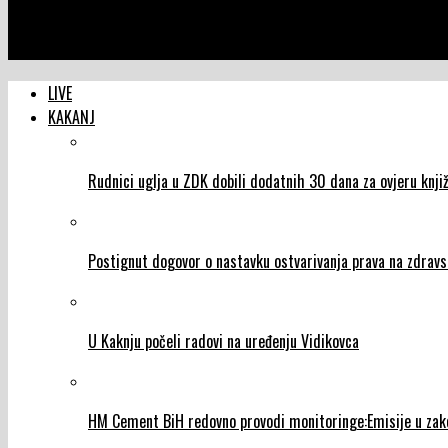
NTVIC
Prva neradna nedjelja za trgovce u Federaciji 17. novembra
LIVE
KAKANJ
Rudnici uglja u ZDK dobili dodatnih 30 dana za ovjeru knjiž
Postignut dogovor o nastavku ostvarivanja prava na zdravs
U Kaknju počeli radovi na uređenju Vidikovca
HM Cement BiH redovno provodi monitoringe:Emisije u za