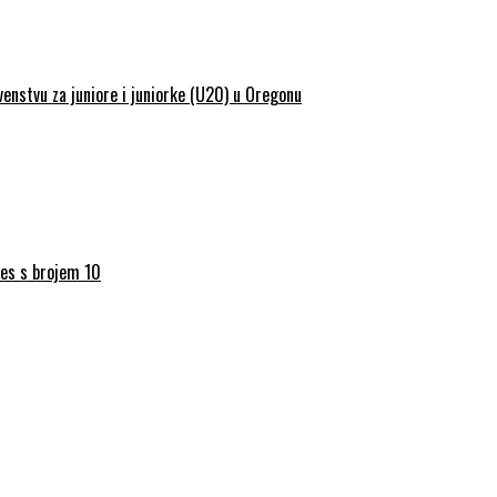
enstvu za juniore i juniorke (U20) u Oregonu
res s brojem 10