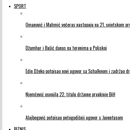
SPORT
Omanović i Mahmić večeras nastupaju na 21. svjetskom prv
Džumhur i Bašić danas na terenima u Poljskoj
Edin Džeko potpisao novi ugovor sa Schalkeom i zadržao d
Njemčević osvojila 22. titulu državne prvakinje BiH
Alajbegović potpisao petogodišnji ugovor s Juventusom
BIZNIS