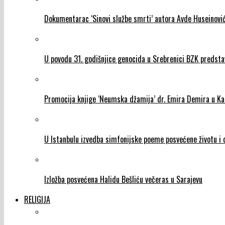
Dokumentarac ‘Sinovi službe smrti’ autora Avde Huseinović
U povodu 31. godišnjice genocida u Srebrenici BZK predst
Promocija knjige ‘Neumska džamija’ dr. Emira Demira u Ka
U Istanbulu izvedba simfonijske poeme posvećene životu i d
Izložba posvećena Halidu Bešliću večeras u Sarajevu
RELIGIJA