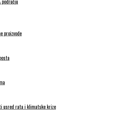
A području
ne proizvode
mposta
ama
i usred rata i klimatske krize