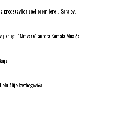
a predstavljen uoči premijere u Sarajevu
avlj knjigu ”Mrtvare” autora Kemala Musića
knju
jelu Alije Izetbegovića