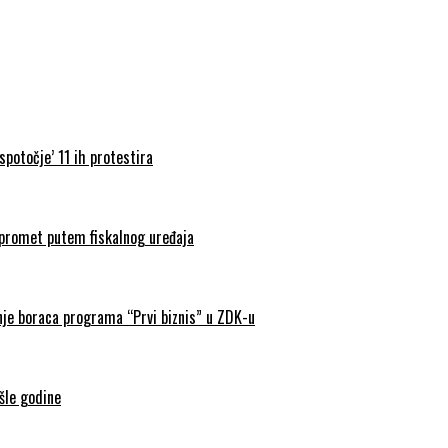
spotočje’ 11 ih protestira
i promet putem fiskalnog uređaja
nje boraca programa “Prvi biznis” u ZDK-u
šle godine