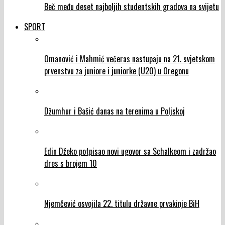
Beč među deset najboljih studentskih gradova na svijetu
SPORT
Omanović i Mahmić večeras nastupaju na 21. svjetskom
prvenstvu za juniore i juniorke (U20) u Oregonu
Džumhur i Bašić danas na terenima u Poljskoj
Edin Džeko potpisao novi ugovor sa Schalkeom i zadržao
dres s brojem 10
Njemčević osvojila 22. titulu državne prvakinje BiH