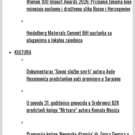
Women 100 Impact Awards 2026: Priznanje ženama koje
mijenjaju poslovnu i društvenu sliku Bosne i Hercegovine
Heidelberg Materials Cement BiH nastavlja sa
ulaganjima u lokalnu zajednicu
KULTURA
Dokumentarac ‘Sinovi službe smrti’ autora Avde
Huseinovića predstavljen uoči premijere u Sarajevu
U povodu 31. godišnjice genocida u Srebrenici BZK
predstavlj knjigu ”Mrtvare” autora Kemala Musića
Promocija knjige ‘Neumska džamija’ dr. Emira Demira u