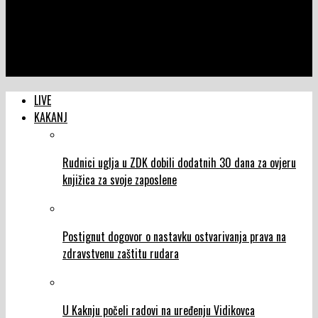
NTVIC
Svi glavni putni pravci na području općine Kakanj jutros su
prohodni, danas će biti angažovana i dodatna mehanizacija na
lokalnim i nekategorisanim putevima
LIVE
KAKANJ
Rudnici uglja u ZDK dobili dodatnih 30 dana za ovjeru
knjižica za svoje zaposlene
Postignut dogovor o nastavku ostvarivanja prava na
zdravstvenu zaštitu rudara
U Kaknju počeli radovi na uređenju Vidikovca