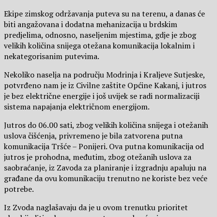
Ekipe zimskog održavanja puteva su na terenu, a danas će
biti angažovana i dodatna mehanizacija u brdskim
predjelima, odnosno, naseljenim mjestima, gdje je zbog
velikih količina snijega otežana komunikacija lokalnim i
nekategorisanim putevima.
Nekoliko naselja na području Modrinja i Kraljeve Sutjeske,
potvrđeno nam je iz Civilne zaštite Općine Kakanj, i jutros
je bez električne energije i još uvijek se radi normalizaciji
sistema napajanja električnom energijom.
Jutros do 06.00 sati, zbog velikih količina snijega i otežanih
uslova čišćenja, privremeno je bila zatvorena putna
komunikacija Tršće – Ponijeri. Ova putna komunikacija od
jutros je prohodna, međutim, zbog otežanih uslova za
saobraćanje, iz Zavoda za planiranje i izgradnju apaluju na
građane da ovu komunikaciju trenutno ne koriste bez veće
potrebe.
Iz Zvoda naglašavaju da je u ovom trenutku prioritet