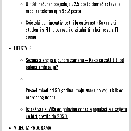
U FBiH računar posjeduje 72,5 posto domaćinstava, a
mobilni telefon njih 95,2 posto
Svjetski dan inovativnosti i kreativnosti: Kakanjski
studenti s FIT-a osnovali digitalni tim koji osvaja IT
scenu
LIFESTYLE
Sezona alergija u punom zamahu – Kako se zaštititi od
polena ambrozije?
Pušači mlađi od 50 godina imaju značajno veći rizik od
moždanog udara
Istraživanje: Više od polovine odrasle populacije u svijetu
će biti pretilo do 2050.
VIDEO IZ PROGRAMA