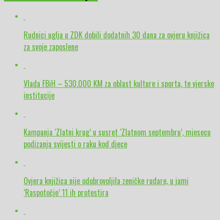
Rudnici uglja u ZDK dobili dodatnih 30 dana za ovjeru knjižica
za svoje zaposlene
Vlada FBiH – 530.000 KM za oblast kulture i sporta, te vjerske
institucije
Kampanja ‘Zlatni krug’ u susret ‘Zlatnom septembru’, mjesecu
podizanja svijesti o raku kod djece
Ovjera knjižica nije odobrovoljila zeničke rudare, u jami
‘Raspotočje’ 11 ih protestira