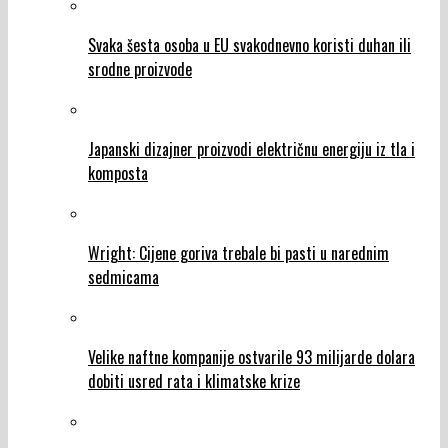
Svaka šesta osoba u EU svakodnevno koristi duhan ili
srodne proizvode
Japanski dizajner proizvodi električnu energiju iz tla i
komposta
Wright: Cijene goriva trebale bi pasti u narednim
sedmicama
Velike naftne kompanije ostvarile 93 milijarde dolara
dobiti usred rata i klimatske krize