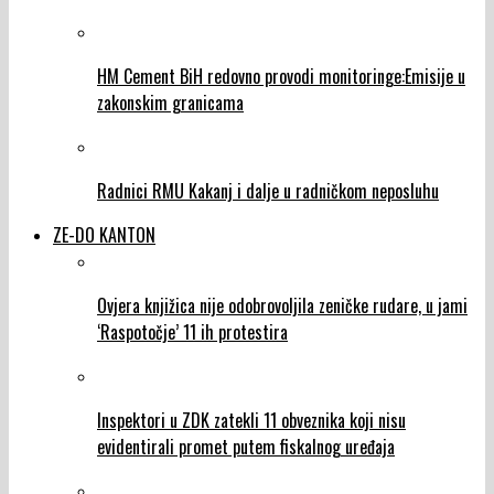
HM Cement BiH redovno provodi monitoringe:Emisije u
zakonskim granicama
Radnici RMU Kakanj i dalje u radničkom neposluhu
ZE-DO KANTON
Ovjera knjižica nije odobrovoljila zeničke rudare, u jami
‘Raspotočje’ 11 ih protestira
Inspektori u ZDK zatekli 11 obveznika koji nisu
evidentirali promet putem fiskalnog uređaja