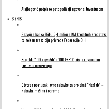
Alajbegović potpisao petogodišnji ugovor s Juventusom
BIZNIS
Razvojna banka FBiH:15,4 miliona KM kreditnih sredstava
za zelenu tranziciju privrede Federacije BiH
Projekti ‘100 najvećih’ i ‘100 EXPO’ jačaju regionalno
poslovno povezivanje
Otvoren postupak javne nabavke za projekat “NexFab” –
Nabavka mašina i opreme