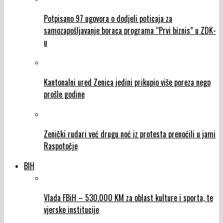
Potpisano 97 ugovora o dodjeli poticaja za
samozapošljavanje boraca programa “Prvi biznis” u ZDK-
u
Kantonalni ured Zenica jedini prikupio više poreza nego
prošle godine
Zenički rudari već drugu noć iz protesta prenoćili u jami
Raspotočje
BIH
Vlada FBiH – 530.000 KM za oblast kulture i sporta, te
vjerske institucije