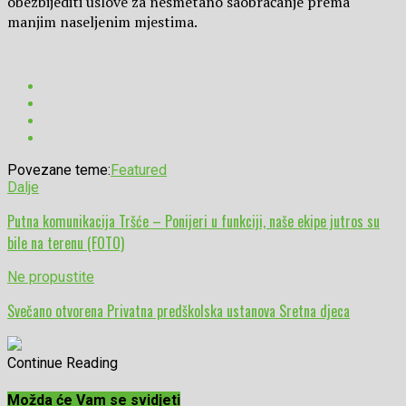
obezbijediti uslove za nesmetano saobraćanje prema
manjim naseljenim mjestima.
Povezane teme:
Featured
Dalje
Putna komunikacija Tršće – Ponijeri u funkciji, naše ekipe jutros su
bile na terenu (FOTO)
Ne propustite
Svečano otvorena Privatna predškolska ustanova Sretna djeca
Continue Reading
Možda će Vam se svidjeti