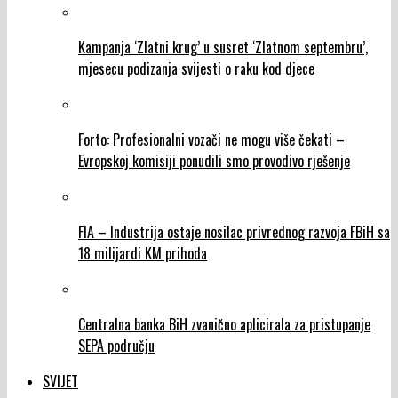
Kampanja ‘Zlatni krug’ u susret ‘Zlatnom septembru’,
mjesecu podizanja svijesti o raku kod djece
Forto: Profesionalni vozači ne mogu više čekati –
Evropskoj komisiji ponudili smo provodivo rješenje
FIA – Industrija ostaje nosilac privrednog razvoja FBiH sa
18 milijardi KM prihoda
Centralna banka BiH zvanično aplicirala za pristupanje
SEPA području
SVIJET