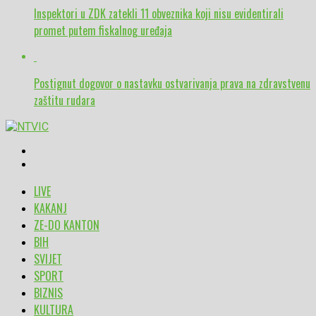
Inspektori u ZDK zatekli 11 obveznika koji nisu evidentirali
promet putem fiskalnog uređaja
Postignut dogovor o nastavku ostvarivanja prava na zdravstvenu
zaštitu rudara
LIVE
KAKANJ
ZE-DO KANTON
BIH
SVIJET
SPORT
BIZNIS
KULTURA