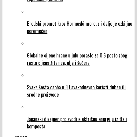
Brodski promet kroz Hormuški moreuz i dalje je ozbiljno
poremećen
Globalne cijene hrane u julu porasle za 0,6 posto zbog
rasta cijena žitarica, ulja i šećera
Svaka šesta osoba u EU svakodnevno koristi duhan ili
srodne proizvode
Japanski dizajner proizvodi električnu energiju iz tla i
komposta