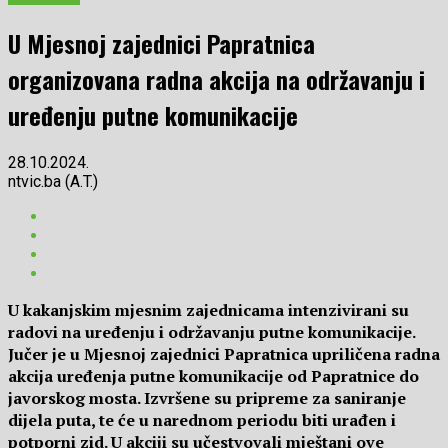
U Mjesnoj zajednici Papratnica
organizovana radna akcija na održavanju i
uređenju putne komunikacije
28.10.2024.
ntvic.ba (A.T.)
U kakanjskim mjesnim zajednicama intenzivirani su
radovi na uređenju i održavanju putne komunikacije.
Jučer je u Mjesnoj zajednici Papratnica upriličena radna
akcija uređenja putne komunikacije od Papratnice do
javorskog mosta. Izvršene su pripreme za saniranje
dijela puta, te će u narednom periodu biti urađen i
potporni zid. U akciji su učestvovali mještani ove