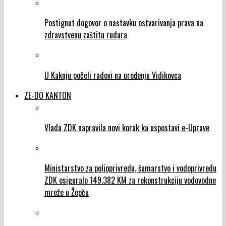
Postignut dogovor o nastavku ostvarivanja prava na
zdravstvenu zaštitu rudara
U Kaknju počeli radovi na uređenju Vidikovca
ZE-DO KANTON
Vlada ZDK napravila novi korak ka uspostavi e-Uprave
Ministarstvo za poljoprivredu, šumarstvo i vodoprivredu
ZDK osiguralo 149.382 KM za rekonstrukciju vodovodne
mreže u Žepču