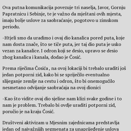
Ova putna komunikacija povezuje tri naselja, Javor, Gornju
Papratnicu i Sebinje, te je važno da mještani ovih mjesta,
imaju bolje uslove za saobraćanje, pogotovo u zimskom
periodu.
-Htjeli smo da uradimo i ovaj dio kanalica pored puta, koje
nam dosta znače, što se tiče puta, jer taj dio puta je usko
vezan za kanalice. I odron koji se desio, upravo se desio
zbog kanalica i kanala, dodao je Čosić.
Prema riječima Čosića , na ovoj lokaciji bi trebalo uraditi još
jedan potporni zid, kako bi se spriječilo eventualno
slijeganje zemlje na cestu i odron, što bi onemogućilo
nesmetano odvijanje saobraćaja na ovoj dionici
-Kao što vidite ovaj dio sjeline nam klizi svake godine i to
nam je problem. Trebalo bi ovdje uraditi potporni zid,
poručio je na kraju Čosić.
Društveni aktivizam u Mjesnim zajednicama predstavlja
jedan od najvažnijih segmenata za unaprijeđenje uslova