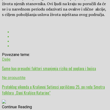
života njenih stanovnika. Ovi ljudi na kraju su poručili da će
se i u narednom periodu odazivati na ovakve i slične akcije,
s ciljem poboljšanja uslova života mještana ovog područja.
Povezane teme:
Dalje
Šume kao presudni faktori smanjenja rizika od poplava i bujica
Ne propustite
Proteklog vikenda u Kraljevoj Sutjesci upriličena 25. po redu Smotra
folklora „Dani Kraljice Katarine“
Continue Reading