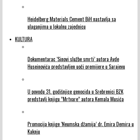
Heidelberg Materials Cement BiH nastavlja sa
ulaganjima u lokalnu zajednicu
KULTURA
Dokumentarac ‘Sinovi službe smrti’ autora Avde
Huseinovića predstavljen uoči premijere u Sarajevu
U povodu 31. godišnjice genocida u Srebrenici BZK
predstavlj knjigu ”Mrtvare” autora Kemala Musića
Promocija knjige ‘Neumska džamija’ dr. Emira Demira u
Kaknju