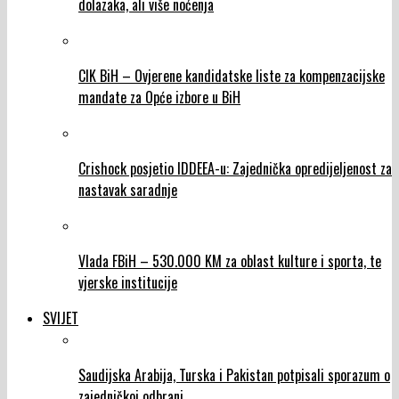
dolazaka, ali više noćenja
CIK BiH – Ovjerene kandidatske liste za kompenzacijske
mandate za Opće izbore u BiH
Crishock posjetio IDDEEA-u: Zajednička opredijeljenost za
nastavak saradnje
Vlada FBiH – 530.000 KM za oblast kulture i sporta, te
vjerske institucije
SVIJET
Saudijska Arabija, Turska i Pakistan potpisali sporazum o
zajedničkoj odbrani