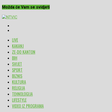
Možda će Vam se svidjeti
LIVE
KAKANJ
ZE-DO KANTON
BIH
SVIJET
SPORT
BIZNIS
KULTURA
RELIGIJA
TEHNOLOGIJA
LIFESTYLE
VIDEO IZ PROGRAMA