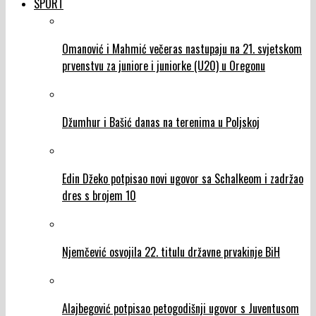
SPORT
Omanović i Mahmić večeras nastupaju na 21. svjetskom
prvenstvu za juniore i juniorke (U20) u Oregonu
Džumhur i Bašić danas na terenima u Poljskoj
Edin Džeko potpisao novi ugovor sa Schalkeom i zadržao
dres s brojem 10
Njemčević osvojila 22. titulu državne prvakinje BiH
Alajbegović potpisao petogodišnji ugovor s Juventusom