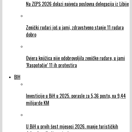
Na ZEPS 2026 dolazi najveća poslovna delegacija iz Libije
Zenički rudari još u jami, zdravstveno stanje 11 rudara
dobro
Ovjera knjižica nije odobrovoljila zeničke rudare, u jami
‘Raspotočje’ 11 ih protestira
BIH
Investicije u BiH u 2025. porasle za 5,36 posto, na 9,44
milijarde KM
U BiH u prvih šest mjeseci 2026. manje turističkih