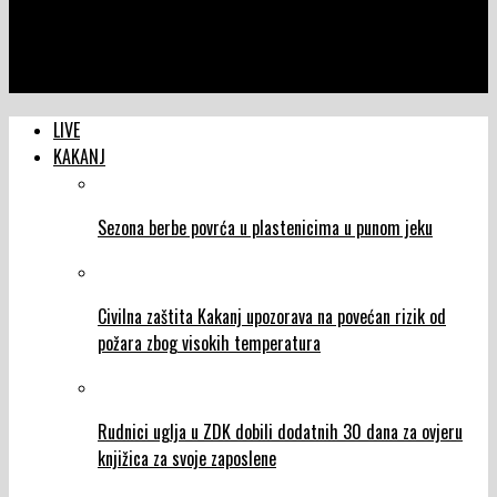
NTVIC
U Mjesnoj zajednici Papratnica organizovana radna akcija na
održavanju i uređenju putne komunikacije
LIVE
KAKANJ
Sezona berbe povrća u plastenicima u punom jeku
Civilna zaštita Kakanj upozorava na povećan rizik od
požara zbog visokih temperatura
Rudnici uglja u ZDK dobili dodatnih 30 dana za ovjeru
knjižica za svoje zaposlene