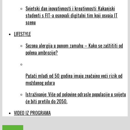
Svjetski dan inovativnosti i kreativnosti: Kakanjski
studenti s FIT-a osnovali digitalni tim koji osvaja IT
scenu
LIFESTYLE
Sezona alergija u punom zamahu – Kako se zaštititi od
polena ambrozije?
Pušači mlađi od 50 godina imaju značajno veći rizik od
moždanog udara
Istraživanje: Više od polovine odrasle populacije u svijetu
će biti pretilo do 2050.
VIDEO IZ PROGRAMA
KAKANJ