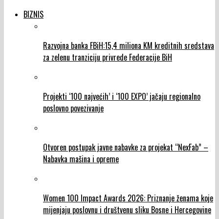
BIZNIS
Razvojna banka FBiH:15,4 miliona KM kreditnih sredstava
za zelenu tranziciju privrede Federacije BiH
Projekti ‘100 najvećih’ i ‘100 EXPO’ jačaju regionalno
poslovno povezivanje
Otvoren postupak javne nabavke za projekat “NexFab” –
Nabavka mašina i opreme
Women 100 Impact Awards 2026: Priznanje ženama koje
mijenjaju poslovnu i društvenu sliku Bosne i Hercegovine