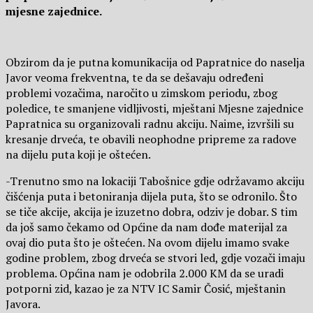
mjesne zajednice.
Obzirom da je putna komunikacija od Papratnice do naselja
Javor veoma frekventna, te da se dešavaju određeni
problemi vozačima, naročito u zimskom periodu, zbog
poledice, te smanjene vidljivosti, mještani Mjesne zajednice
Papratnica su organizovali radnu akciju. Naime, izvršili su
kresanje drveća, te obavili neophodne pripreme za radove
na dijelu puta koji je oštećen.
-Trenutno smo na lokaciji Tabošnice gdje održavamo akciju
čišćenja puta i betoniranja dijela puta, što se odronilo. Što
se tiče akcije, akcija je izuzetno dobra, odziv je dobar. S tim
da još samo čekamo od Općine da nam dođe materijal za
ovaj dio puta što je oštećen. Na ovom dijelu imamo svake
godine problem, zbog drveća se stvori led, gdje vozači imaju
problema. Općina nam je odobrila 2.000 KM da se uradi
potporni zid, kazao je za NTV IC Samir Čosić, mještanin
Javora.