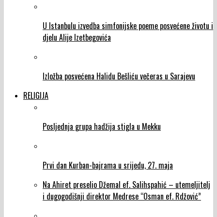
U Istanbulu izvedba simfonijske poeme posvećene životu i
djelu Alije Izetbegovića
Izložba posvećena Halidu Bešliću večeras u Sarajevu
RELIGIJA
Posljednja grupa hadžija stigla u Mekku
Prvi dan Kurban-bajrama u srijedu, 27. maja
Na Ahiret preselio Džemal ef. Salihspahić – utemeljitelj
i dugogodišnji direktor Medrese “Osman ef. Rdžović”