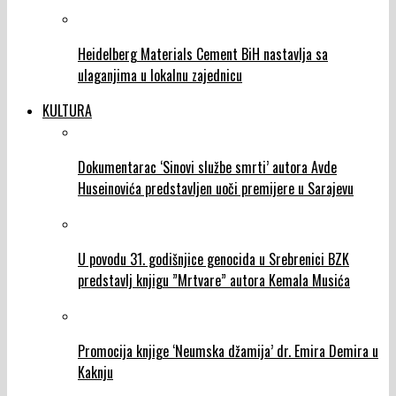
Heidelberg Materials Cement BiH nastavlja sa
ulaganjima u lokalnu zajednicu
KULTURA
Dokumentarac ‘Sinovi službe smrti’ autora Avde
Huseinovića predstavljen uoči premijere u Sarajevu
U povodu 31. godišnjice genocida u Srebrenici BZK
predstavlj knjigu ”Mrtvare” autora Kemala Musića
Promocija knjige ‘Neumska džamija’ dr. Emira Demira u
Kaknju