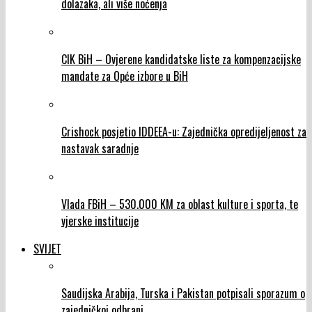
dolazaka, ali više noćenja
CIK BiH – Ovjerene kandidatske liste za kompenzacijske
mandate za Opće izbore u BiH
Crishock posjetio IDDEEA-u: Zajednička opredijeljenost za
nastavak saradnje
Vlada FBiH – 530.000 KM za oblast kulture i sporta, te
vjerske institucije
SVIJET
Saudijska Arabija, Turska i Pakistan potpisali sporazum o
zajedničkoj odbrani