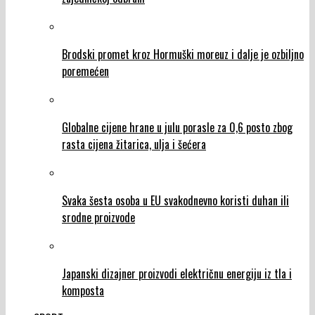
Brodski promet kroz Hormuški moreuz i dalje je ozbiljno
poremećen
Globalne cijene hrane u julu porasle za 0,6 posto zbog
rasta cijena žitarica, ulja i šećera
Svaka šesta osoba u EU svakodnevno koristi duhan ili
srodne proizvode
Japanski dizajner proizvodi električnu energiju iz tla i
komposta