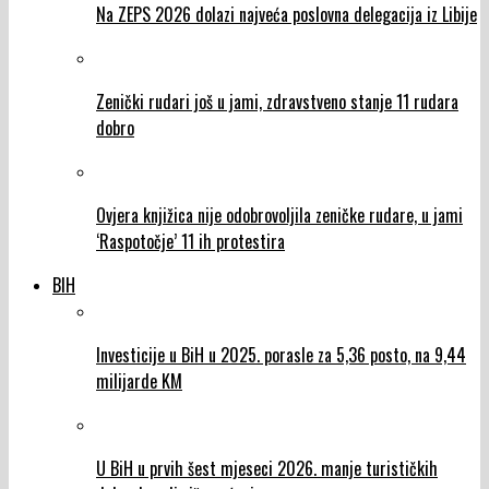
Na ZEPS 2026 dolazi najveća poslovna delegacija iz Libije
Zenički rudari još u jami, zdravstveno stanje 11 rudara
dobro
Ovjera knjižica nije odobrovoljila zeničke rudare, u jami
‘Raspotočje’ 11 ih protestira
BIH
Investicije u BiH u 2025. porasle za 5,36 posto, na 9,44
milijarde KM
U BiH u prvih šest mjeseci 2026. manje turističkih