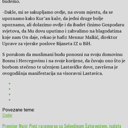
budemo.
-Dakle, mi se sakupljamo ovdje, na ovom mjestu, da se
upoznamo kako Kur’an kaže, da jedni druge bolje
upoznamo, ali dolazimo ovdje i da ibadet činimo Gospodaru
svjetova, da Mu dovu uputimo i zahvalimo na blagodatima
koje nam On daje, rekao je hafiz Mensur Malkić, direktor
Uprave za vjerske poslove Rijaseta IZ u BiH.
S porukom da muslimani budu ponosni na svoju domovinu
Bosnu i Hercegovinu i na svoje korijene, da čuvaju ono što je
borbom stečeno te učenjem Lastavičke dove, završena je
ovogodišnja manifestacija na visoravni Lastavica.
Povezane teme:
Dalje
Premijer Nezir Pivić razgovarao sa Selvedinom Šatorovićem, isplata