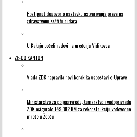
Postignut dogovor o nastavku ostvarivanja prava na
zdravstvenu zaštitu rudara
U Kaknju počeli radovi na uređenju Vidikovca
ZE-DO KANTON
Vlada ZDK napravila novi korak ka uspostavi e-Uprave
Ministarstvo za poljoprivredu, šumarstvo i vodoprivredu
ZDK osiguralo 149.382 KM za rekonstrukciju vodovodne
mreže u Žepču