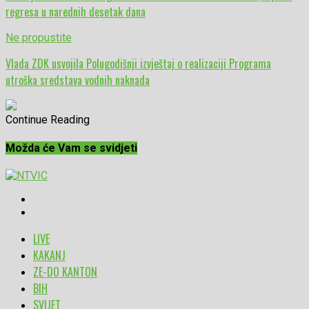
regresa u narednih desetak dana
Ne propustite
Vlada ZDK usvojila Polugodišnji izvještaj o realizaciji Programa
utroška sredstava vodnih naknada
Continue Reading
Možda će Vam se svidjeti
LIVE
KAKANJ
ZE-DO KANTON
BIH
SVIJET