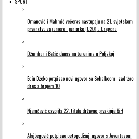
SPORT
Omanović i Mahmić večeras nastupaju na 21. svjetskom
prvenstvu za juniore i juniorke (U20) u Oregonu
Džumhur i Bašić danas na terenima u Poljskoj
Edin Džeko potpisao novi ugovor sa Schalkeom i zadržao
dres s brojem 10
Njemčević osvojila 22. titulu državne prvakinje BiH
Alajbegović potpisao petogodišnji ugovor s Juventusom