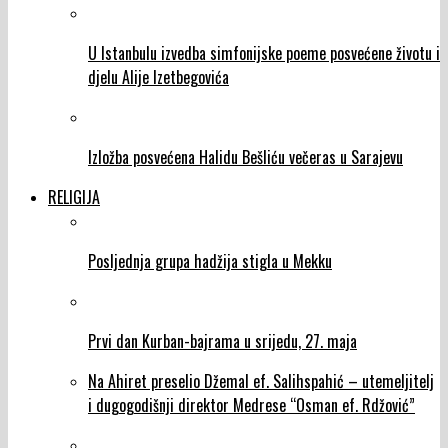
U Istanbulu izvedba simfonijske poeme posvećene životu i
djelu Alije Izetbegovića
Izložba posvećena Halidu Bešliću večeras u Sarajevu
RELIGIJA
Posljednja grupa hadžija stigla u Mekku
Prvi dan Kurban-bajrama u srijedu, 27. maja
Na Ahiret preselio Džemal ef. Salihspahić – utemeljitelj
i dugogodišnji direktor Medrese “Osman ef. Rdžović”