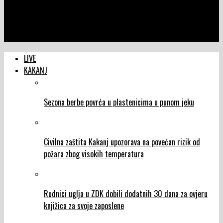
NTVIC
Vjerskim programom na platou Lastavica završena vjersko-
kulturna manifestacija “Lastavica 2024”
LIVE
KAKANJ
Sezona berbe povrća u plastenicima u punom jeku
Civilna zaštita Kakanj upozorava na povećan rizik od
požara zbog visokih temperatura
Rudnici uglja u ZDK dobili dodatnih 30 dana za ovjeru
knjižica za svoje zaposlene