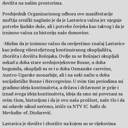
dovišta na našim prostorima.
Predsjednik Organizacionog odbora ove manifestacije
muftija zenički naglasio je da je Lastavica važna jer njeguje
potrebe ljudske duše, ali i potrebe čovjeka kao takvog i da je
iznimno važna za historiju naše domovine.
-Mislim da je iznimno važno da osvijestimo značaj Lastavice
kao jednog višestoljetnog kontinuiranog okupljališta,
zborišta i dovišta Bošnjaka. Ovdje su se Bošnjaci okupljali
nekad u doba stare srednjovjekovne Bosne, u doba
bogumila, okupljali su se i u doba Osmanske carevine,
Austro-Ugarske monarhije, ali i na neki način u doba
socijalističke Bosne i Hercegovine. U svim tim periodima mi
gradimo ideju kontinuiteta, a država i državnost je prije i
iznad svega ideja kontinuiteta, ideja da smo mi povezani sa
ovim tlom, historijom i da je ovo naša prošlost, naše tlo i da
mi odavde nikud nećemo, ističe za NTV IC hafiz dr.
Mevludin-ef. Dizdarević.
Lastavica je dovište i zborište na kojem su se vijekovima