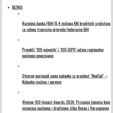
BIZNIS
Razvojna banka FBiH:15,4 miliona KM kreditnih sredstava
za zelenu tranziciju privrede Federacije BiH
Projekti ‘100 najvećih’ i ‘100 EXPO’ jačaju regionalno
poslovno povezivanje
Otvoren postupak javne nabavke za projekat “NexFab” –
Nabavka mašina i opreme
Women 100 Impact Awards 2026: Priznanje ženama koje
mijenjaju poslovnu i društvenu sliku Bosne i Hercegovine