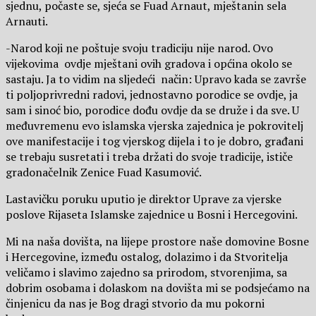
sjednu, počaste se, sjeća se Fuad Arnaut, mještanin sela
Arnauti.
-Narod koji ne poštuje svoju tradiciju nije narod. Ovo
vijekovima ovdje mještani ovih gradova i općina okolo se
sastaju. Ja to vidim na sljedeći način: Upravo kada se završe
ti poljoprivredni radovi, jednostavno porodice se ovdje, ja
sam i sinoć bio, porodice dođu ovdje da se druže i da sve. U
međuvremenu evo islamska vjerska zajednica je pokrovitelj
ove manifestacije i tog vjerskog dijela i to je dobro, građani
se trebaju susretati i treba držati do svoje tradicije, ističe
gradonačelnik Zenice Fuad Kasumović.
Lastavičku poruku uputio je direktor Uprave za vjerske
poslove Rijaseta Islamske zajednice u Bosni i Hercegovini.
Mi na naša dovišta, na lijepe prostore naše domovine Bosne
i Hercegovine, između ostalog, dolazimo i da Stvoritelja
veličamo i slavimo zajedno sa prirodom, stvorenjima, sa
dobrim osobama i dolaskom na dovišta mi se podsjećamo na
činjenicu da nas je Bog dragi stvorio da mu pokorni