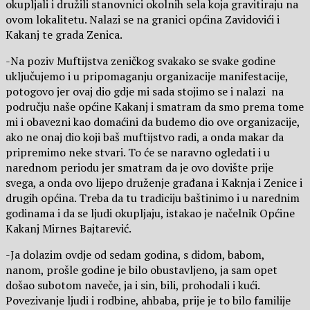
okupljali i družili stanovnici okolnih sela koja gravitiraju na
ovom lokalitetu. Nalazi se na granici općina Zavidovići i
Kakanj te grada Zenica.
-Na poziv Muftijstva zeničkog svakako se svake godine
uključujemo i u pripomaganju organizacije manifestacije,
potogovo jer ovaj dio gdje mi sada stojimo se i nalazi na
području naše općine Kakanj i smatram da smo prema tome
mi i obavezni kao domaćini da budemo dio ove organizacije,
ako ne onaj dio koji baš muftijstvo radi, a onda makar da
pripremimo neke stvari. To će se naravno ogledati i u
narednom periodu jer smatram da je ovo dovište prije
svega, a onda ovo lijepo druženje građana i Kaknja i Zenice i
drugih općina. Treba da tu tradiciju baštinimo i u narednim
godinama i da se ljudi okupljaju, istakao je načelnik Općine
Kakanj Mirnes Bajtarević.
-Ja dolazim ovdje od sedam godina, s didom, babom,
nanom, prošle godine je bilo obustavljeno, ja sam opet
došao subotom naveče, ja i sin, bili, prohodali i kući.
Povezivanje ljudi i rodbine, ahbaba, prije je to bilo familije