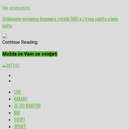
Ne propustite
Očekivanje mirovnog dogovora između SAD-a i Irana spušta cijene
nafte
Continue Reading
Možda će Vam se svidjeti
LIVE
KAKANJ
ZE-DO KANTON
BIH
SVIJET
SPORT