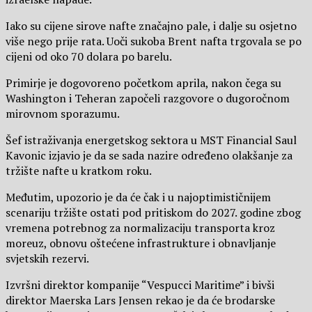
Iako su cijene sirove nafte značajno pale, i dalje su osjetno
više nego prije rata. Uoči sukoba Brent nafta trgovala se po
cijeni od oko 70 dolara po barelu.
Primirje je dogovoreno početkom aprila, nakon čega su
Washington i Teheran započeli razgovore o dugoročnom
mirovnom sporazumu.
Šef istraživanja energetskog sektora u MST Financial Saul
Kavonic izjavio je da se sada nazire određeno olakšanje za
tržište nafte u kratkom roku.
Međutim, upozorio je da će čak i u najoptimističnijem
scenariju tržište ostati pod pritiskom do 2027. godine zbog
vremena potrebnog za normalizaciju transporta kroz
moreuz, obnovu oštećene infrastrukture i obnavljanje
svjetskih rezervi.
Izvršni direktor kompanije “Vespucci Maritime” i bivši
direktor Maerska Lars Jensen rekao je da će brodarske