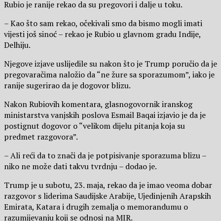
Rubio je ranije rekao da su pregovori i dalje u toku.
– Kao što sam rekao, očekivali smo da bismo mogli imati
vijesti još sinoć – rekao je Rubio u glavnom gradu Indije,
Delhiju.
Njegove izjave uslijedile su nakon što je Trump poručio da je
pregovaračima naložio da “ne žure sa sporazumom”, iako je
ranije sugerirao da je dogovor blizu.
Nakon Rubiovih komentara, glasnogovornik iranskog
ministarstva vanjskih poslova Esmail Baqai izjavio je da je
postignut dogovor o “velikom dijelu pitanja koja su
predmet razgovora”.
– Ali reći da to znači da je potpisivanje sporazuma blizu –
niko ne može dati takvu tvrdnju – dodao je.
Trump je u subotu, 23. maja, rekao da je imao veoma dobar
razgovor s liderima Saudijske Arabije, Ujedinjenih Arapskih
Emirata, Katara i drugih zemalja o memorandumu o
razumijevanju koji se odnosi na MIR.