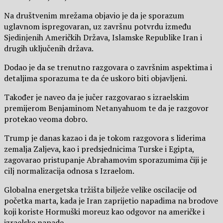
Na društvenim mrežama objavio je da je sporazum
uglavnom ispregovaran, uz završnu potvrdu između
Sjedinjenih Američkih Država, Islamske Republike Iran i
drugih uključenih država.
Dodao je da se trenutno razgovara o završnim aspektima i
detaljima sporazuma te da će uskoro biti objavljeni.
Također je naveo da je jučer razgovarao s izraelskim
premijerom Benjaminom Netanyahuom te da je razgovor
protekao veoma dobro.
Trump je danas kazao i da je tokom razgovora s liderima
zemalja Zaljeva, kao i predsjednicima Turske i Egipta,
zagovarao pristupanje Abrahamovim sporazumima čiji je
cilj normalizacija odnosa s Izraelom.
Globalna energetska tržišta bilježe velike oscilacije od
početka marta, kada je Iran zaprijetio napadima na brodove
koji koriste Hormuški moreuz kao odgovor na američke i
izraelske napade.