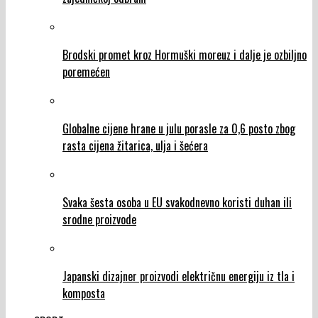
Brodski promet kroz Hormuški moreuz i dalje je ozbiljno
poremećen
Globalne cijene hrane u julu porasle za 0,6 posto zbog
rasta cijena žitarica, ulja i šećera
Svaka šesta osoba u EU svakodnevno koristi duhan ili
srodne proizvode
Japanski dizajner proizvodi električnu energiju iz tla i
komposta