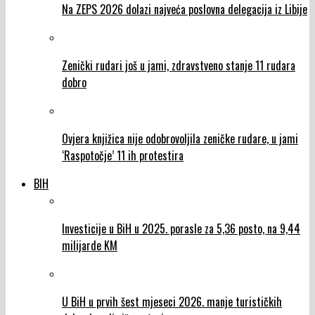
Na ZEPS 2026 dolazi najveća poslovna delegacija iz Libije
Zenički rudari još u jami, zdravstveno stanje 11 rudara
dobro
Ovjera knjižica nije odobrovoljila zeničke rudare, u jami
‘Raspotočje’ 11 ih protestira
BIH
Investicije u BiH u 2025. porasle za 5,36 posto, na 9,44
milijarde KM
U BiH u prvih šest mjeseci 2026. manje turističkih