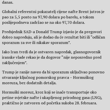
danas.
Globalni referentni pokazatelj cijene nafte Brent jutros je
pao za 5,5 posto na 97,90 dolara po barelu, a tokom
poslijepodneva zadržao se na oko 97,70 dolara.
Predsjednik SAD-a Donald Trump izjavio je da pregovori
dobro napreduju, ali je dodao da će rezultat biti ili “odličan
sporazum za sve ili nikakav sporazum”.
Iako Iran tvrdi da je ostvaren napredak, glasnogovornik
iranske vlade rekao je da dogovor “nije neposredno pred
zaključenjem”.
Trump je ranije naveo da bi sporazum uključivao ponovno
otvaranje ključnog pomorskog pravca – Hormuškog
moreuza, bez dodatnih detalja.
Hormuški moreuz, kroz koji se inače transportuje oko
petine svjetske nafte i ukapljenog prirodnog gasa (LNG),
praktično je zatvoren od početka sukoba 28. februara.