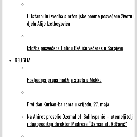
U Istanbulu izvedba simfonijske poeme posvećene životu i
djelu Alije Izetbegovića
Izložba posvećena Halidu Bešliću večeras u Sarajevu
RELIGIJA
Posljednja grupa hadžija stigla u Mekku
Prvi dan Kurban-bajrama u srijedu, 27. maja
Na Ahiret preselio Džemal ef. Salihspahić – utemeljitelj
i dugogodišnji direktor Medrese “Osman ef. Rdžović”