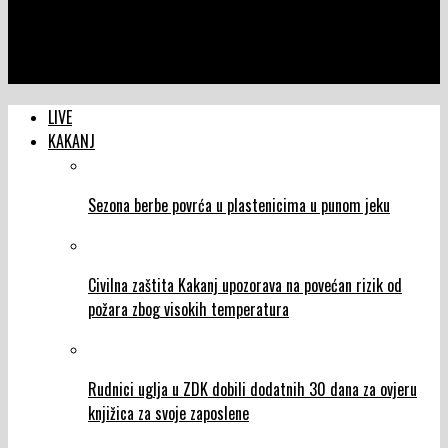
NTVIC
Cijene nafte pale zbog očekivanja mirovnog sporazuma između
SAD-a i Irana
LIVE
KAKANJ
Sezona berbe povrća u plastenicima u punom jeku
Civilna zaštita Kakanj upozorava na povećan rizik od
požara zbog visokih temperatura
Rudnici uglja u ZDK dobili dodatnih 30 dana za ovjeru
knjižica za svoje zaposlene