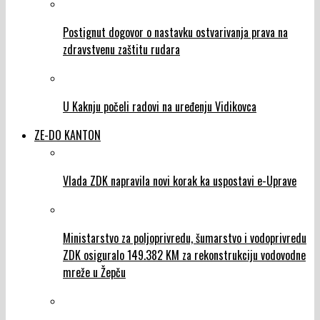
Postignut dogovor o nastavku ostvarivanja prava na
zdravstvenu zaštitu rudara
U Kaknju počeli radovi na uređenju Vidikovca
ZE-DO KANTON
Vlada ZDK napravila novi korak ka uspostavi e-Uprave
Ministarstvo za poljoprivredu, šumarstvo i vodoprivredu
ZDK osiguralo 149.382 KM za rekonstrukciju vodovodne
mreže u Žepču