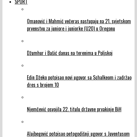
SPORT
Omanović i Mahmić večeras nastupaju na 21. svjetskom
prvenstvu za juniore i juniorke (U20) u Oregonu
Džumhur i Bašić danas na terenima u Poljskoj
Edin Džeko potpisao novi ugovor sa Schalkeom i zadržao
dres s brojem 10
Njemčević osvojila 22. titulu državne prvakinje BiH
Alajbegović potpisao petogodišnji ugovor s Juventusom