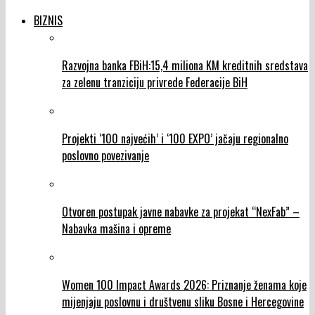
BIZNIS
Razvojna banka FBiH:15,4 miliona KM kreditnih sredstava
za zelenu tranziciju privrede Federacije BiH
Projekti ‘100 najvećih’ i ‘100 EXPO’ jačaju regionalno
poslovno povezivanje
Otvoren postupak javne nabavke za projekat “NexFab” –
Nabavka mašina i opreme
Women 100 Impact Awards 2026: Priznanje ženama koje
mijenjaju poslovnu i društvenu sliku Bosne i Hercegovine