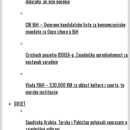
dolazaka, ali više noćenja
CIK BiH – Ovjerene kandidatske liste za kompenzacijske
mandate za Opće izbore u BiH
Crishock posjetio IDDEEA-u: Zajednička opredijeljenost za
nastavak saradnje
Vlada FBiH – 530.000 KM za oblast kulture i sporta, te
vjerske institucije
SVIJET
Saudijska Arabija, Turska i Pakistan potpisali sporazum o
zajedničkoj odbrani