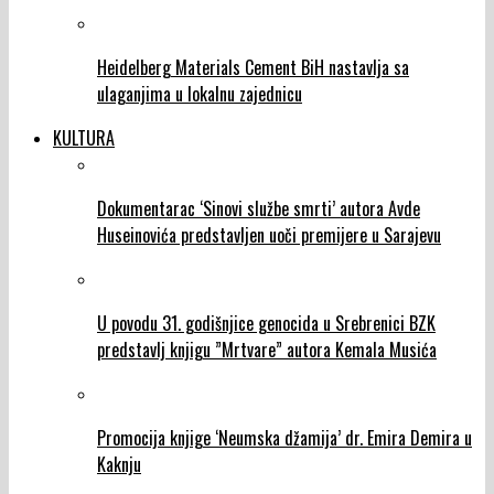
Heidelberg Materials Cement BiH nastavlja sa
ulaganjima u lokalnu zajednicu
KULTURA
Dokumentarac ‘Sinovi službe smrti’ autora Avde
Huseinovića predstavljen uoči premijere u Sarajevu
U povodu 31. godišnjice genocida u Srebrenici BZK
predstavlj knjigu ”Mrtvare” autora Kemala Musića
Promocija knjige ‘Neumska džamija’ dr. Emira Demira u
Kaknju