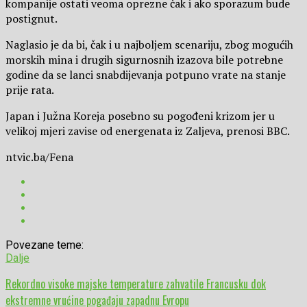
kompanije ostati veoma oprezne čak i ako sporazum bude
postignut.
Naglasio je da bi, čak i u najboljem scenariju, zbog mogućih
morskih mina i drugih sigurnosnih izazova bile potrebne
godine da se lanci snabdijevanja potpuno vrate na stanje
prije rata.
Japan i Južna Koreja posebno su pogođeni krizom jer u
velikoj mjeri zavise od energenata iz Zaljeva, prenosi BBC.
ntvic.ba/Fena
Povezane teme:
Dalje
Rekordno visoke majske temperature zahvatile Francusku dok
ekstremne vrućine pogađaju zapadnu Evropu