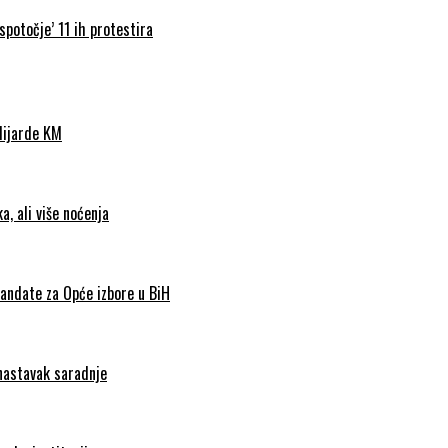
spotočje’ 11 ih protestira
ilijarde KM
, ali više noćenja
andate za Opće izbore u BiH
 nastavak saradnje