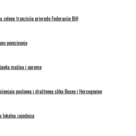
 zelenu tranziciju privrede Federacije BiH
vno povezivanje
abavka mašina i opreme
enjaju poslovnu i društvenu sliku Bosne i Hercegovine
 lokalnu zajednicu