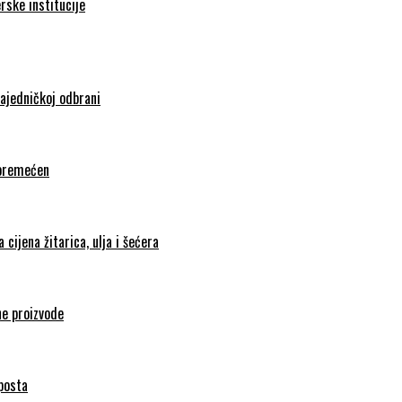
rske institucije
zajedničkoj odbrani
poremećen
cijena žitarica, ulja i šećera
ne proizvode
mposta