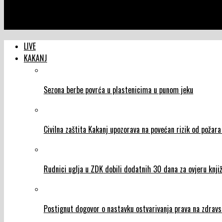
NTVIC
Dodik se nije odazvao na poziv Tužilaštva BiH
LIVE
KAKANJ
Sezona berbe povrća u plastenicima u punom jeku
Civilna zaštita Kakanj upozorava na povećan rizik od požar
Rudnici uglja u ZDK dobili dodatnih 30 dana za ovjeru knjiž
Postignut dogovor o nastavku ostvarivanja prava na zdravs