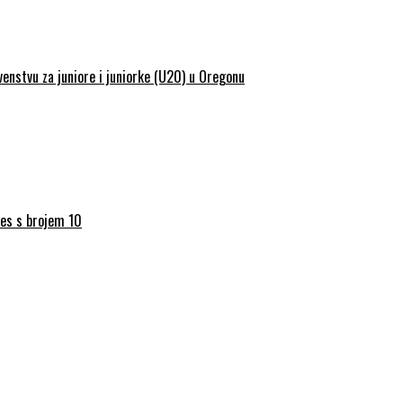
enstvu za juniore i juniorke (U20) u Oregonu
res s brojem 10