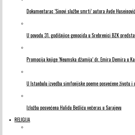
Dokumentarac ‘Sinovi službe smrti’ autora Avde Huseinović
U povodu 31. godišnjice genocida u Srebrenici BZK predst
Promocija knjige ‘Neumska džamija’ dr. Emira Demira u Ka
U Istanbulu izvedba simfonijske poeme posvećene životu i d
Izložba posvećena Halidu Bešliću večeras u Sarajevu
RELIGIJA