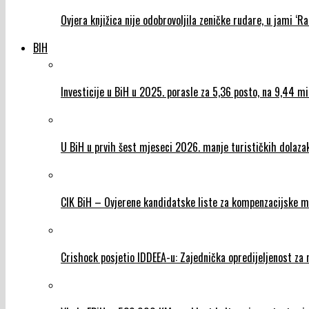
Ovjera knjižica nije odobrovoljila zeničke rudare, u jami ‘Ra
BIH
Investicije u BiH u 2025. porasle za 5,36 posto, na 9,44 m
U BiH u prvih šest mjeseci 2026. manje turističkih dolazaka
CIK BiH – Ovjerene kandidatske liste za kompenzacijske m
Crishock posjetio IDDEEA-u: Zajednička opredijeljenost za