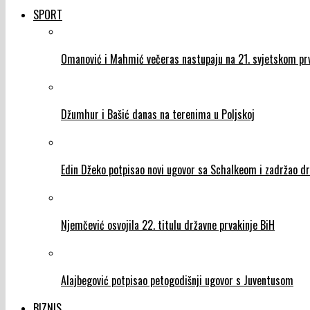
SPORT
Omanović i Mahmić večeras nastupaju na 21. svjetskom prv
Džumhur i Bašić danas na terenima u Poljskoj
Edin Džeko potpisao novi ugovor sa Schalkeom i zadržao d
Njemčević osvojila 22. titulu državne prvakinje BiH
Alajbegović potpisao petogodišnji ugovor s Juventusom
BIZNIS