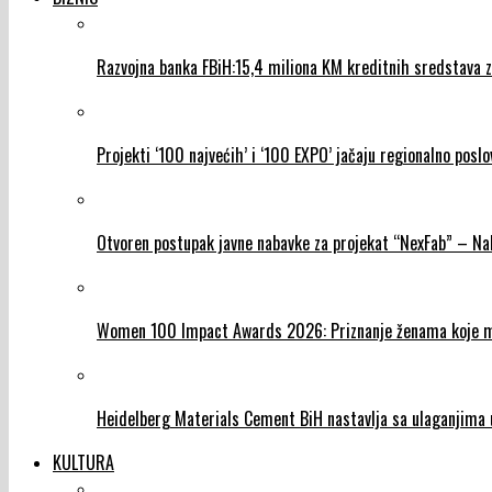
Razvojna banka FBiH:15,4 miliona KM kreditnih sredstava za
Projekti ‘100 najvećih’ i ‘100 EXPO’ jačaju regionalno poslo
Otvoren postupak javne nabavke za projekat “NexFab” – N
Women 100 Impact Awards 2026: Priznanje ženama koje mij
Heidelberg Materials Cement BiH nastavlja sa ulaganjima u
KULTURA