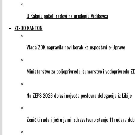
U Kaknju počeli radovi na uređenju Vidikovca
ZE-DO KANTON
Vlada ZDK napravila novi korak ka uspostavi e-Uprave
Ministarstvo za poljoprivredu, šumarstvo i vodoprivredu 
Na ZEPS 2026 dolazi najveća poslovna delegacija iz Libije
Zenički rudari još u jami, zdravstveno stanje 11 rudara dob