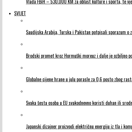
Vlada FBiH – 530.000 KM za oblast kulture i sporta, te vje
SVIJET
Saudijska Arabija, Turska i Pakistan potpisali sporazum o 
Brodski promet kroz Hormuški moreuz i dalje je ozbiljno 
Globalne cijene hrane u julu porasle za 0,6 posto zbog rasta 
Svaka šesta osoba u EU svakodnevno koristi duhan ili srod
Japanski dizajner proizvodi električnu energiju iz tla i ko