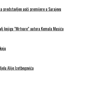
a predstavljen uoči premijere u Sarajevu
avlj knjigu ”Mrtvare” autora Kemala Musića
knju
jelu Alije Izetbegovića