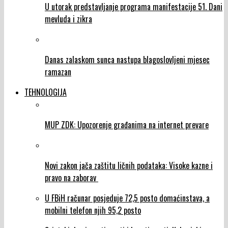
U utorak predstavljanje programa manifestacije 51. Dani
mevluda i zikra
Danas zalaskom sunca nastupa blagoslovljeni mjesec
ramazan
TEHNOLOGIJA
MUP ZDK: Upozorenje građanima na internet prevare
Novi zakon jača zaštitu ličnih podataka: Visoke kazne i
pravo na zaborav
U FBiH računar posjeduje 72,5 posto domaćinstava, a
mobilni telefon njih 95,2 posto