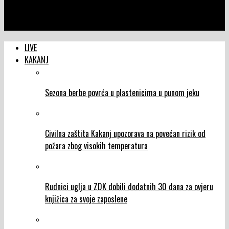
NTVIC
Isplaćena druga rata boračkih stipendija za 1.327 korisnika
LIVE
KAKANJ
Sezona berbe povrća u plastenicima u punom jeku
Civilna zaštita Kakanj upozorava na povećan rizik od
požara zbog visokih temperatura
Rudnici uglja u ZDK dobili dodatnih 30 dana za ovjeru
knjižica za svoje zaposlene