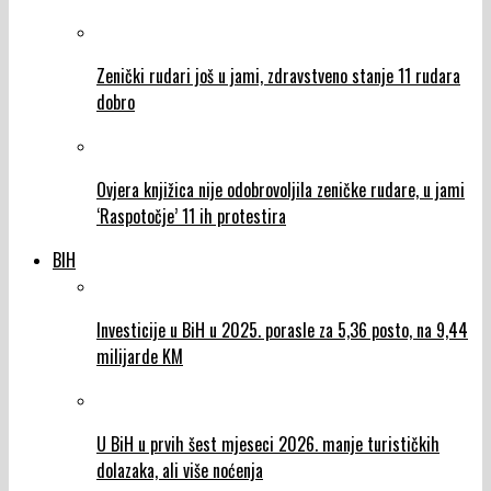
Zenički rudari još u jami, zdravstveno stanje 11 rudara
dobro
Ovjera knjižica nije odobrovoljila zeničke rudare, u jami
‘Raspotočje’ 11 ih protestira
BIH
Investicije u BiH u 2025. porasle za 5,36 posto, na 9,44
milijarde KM
U BiH u prvih šest mjeseci 2026. manje turističkih
dolazaka, ali više noćenja