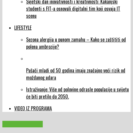
Svjetski dan inovativnosti i kreativnosti: Kakanjski
studenti s FIT-a osnovali digitalni tim koji osvaja IT
scenu
LIFESTYLE
Sezona alergija u punom zamahu – Kako se zaštititi od
polena ambrozije?
Pušači mlađi od 50 godina imaju značajno veći rizik od
moždanog udara
Istraživanje: Više od polovine odrasle populacije u svijetu
će biti pretilo do 2050.
VIDEO IZ PROGRAMA
ZE-DO KANTON