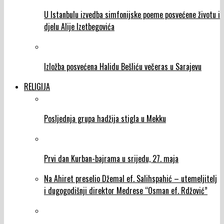
U Istanbulu izvedba simfonijske poeme posvećene životu i
djelu Alije Izetbegovića
Izložba posvećena Halidu Bešliću večeras u Sarajevu
RELIGIJA
Posljednja grupa hadžija stigla u Mekku
Prvi dan Kurban-bajrama u srijedu, 27. maja
Na Ahiret preselio Džemal ef. Salihspahić – utemeljitelj
i dugogodišnji direktor Medrese “Osman ef. Rdžović”