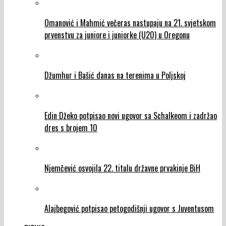
Omanović i Mahmić večeras nastupaju na 21. svjetskom
prvenstvu za juniore i juniorke (U20) u Oregonu
Džumhur i Bašić danas na terenima u Poljskoj
Edin Džeko potpisao novi ugovor sa Schalkeom i zadržao
dres s brojem 10
Njemčević osvojila 22. titulu državne prvakinje BiH
Alajbegović potpisao petogodišnji ugovor s Juventusom