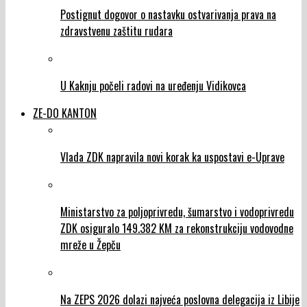
Postignut dogovor o nastavku ostvarivanja prava na
zdravstvenu zaštitu rudara
U Kaknju počeli radovi na uređenju Vidikovca
ZE-DO KANTON
Vlada ZDK napravila novi korak ka uspostavi e-Uprave
Ministarstvo za poljoprivredu, šumarstvo i vodoprivredu
ZDK osiguralo 149.382 KM za rekonstrukciju vodovodne
mreže u Žepču
Na ZEPS 2026 dolazi najveća poslovna delegacija iz Libije