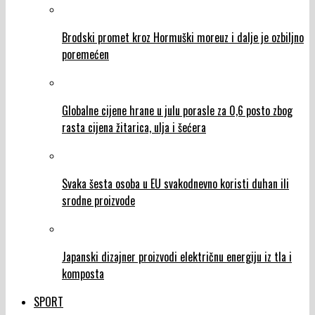
Brodski promet kroz Hormuški moreuz i dalje je ozbiljno
poremećen
Globalne cijene hrane u julu porasle za 0,6 posto zbog
rasta cijena žitarica, ulja i šećera
Svaka šesta osoba u EU svakodnevno koristi duhan ili
srodne proizvode
Japanski dizajner proizvodi električnu energiju iz tla i
komposta
SPORT