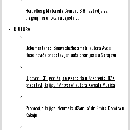
Heidelberg Materials Cement BiH nastavlja sa
ulaganjima u lokalnu zajednicu
KULTURA
Dokumentarac ‘Sinovi službe smrti’ autora Avde
Huseinovića predstavljen uoči premijere u Sarajevu
U povodu 31. godišnjice genocida u Srebrenici BZK
predstavlj knjigu ”Mrtvare” autora Kemala Musića
Promocija knjige ‘Neumska džamija’ dr. Emira Demira u
Kaknju