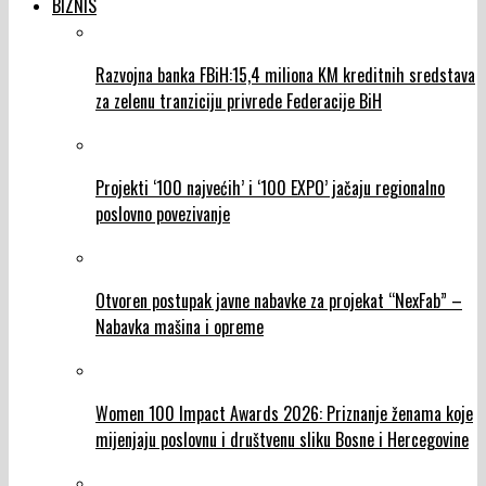
BIZNIS
Razvojna banka FBiH:15,4 miliona KM kreditnih sredstava
za zelenu tranziciju privrede Federacije BiH
Projekti ‘100 najvećih’ i ‘100 EXPO’ jačaju regionalno
poslovno povezivanje
Otvoren postupak javne nabavke za projekat “NexFab” –
Nabavka mašina i opreme
Women 100 Impact Awards 2026: Priznanje ženama koje
mijenjaju poslovnu i društvenu sliku Bosne i Hercegovine