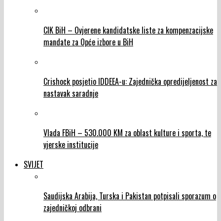
CIK BiH – Ovjerene kandidatske liste za kompenzacijske
mandate za Opće izbore u BiH
Crishock posjetio IDDEEA-u: Zajednička opredijeljenost za
nastavak saradnje
Vlada FBiH – 530.000 KM za oblast kulture i sporta, te
vjerske institucije
SVIJET
Saudijska Arabija, Turska i Pakistan potpisali sporazum o
zajedničkoj odbrani