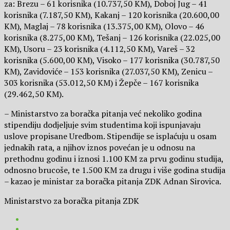
za: Brezu – 61 korisnika (10.737,50 KM), Doboj Jug – 41
korisnika (7.187,50 KM), Kakanj – 120 korisnika (20.600,00
KM), Maglaj – 78 korisnika (13.375,00 KM), Olovo – 46
korisnika (8.275,00 KM), Tešanj – 126 korisnika (22.025,00
KM), Usoru – 23 korisnika (4.112,50 KM), Vareš – 32
korisnika (5.600,00 KM), Visoko – 177 korisnika (30.787,50
KM), Zavidoviće – 153 korisnika (27.037,50 KM), Zenicu –
303 korisnika (53.012,50 KM) i Žepče – 167 korisnika
(29.462,50 KM).
– Ministarstvo za boračka pitanja već nekoliko godina
stipendiju dodjeljuje svim studentima koji ispunjavaju
uslove propisane Uredbom. Stipendije se isplaćuju u osam
jednakih rata, a njihov iznos povećan je u odnosu na
prethodnu godinu i iznosi 1.100 KM za prvu godinu studija,
odnosno brucoše, te 1.500 KM za drugu i više godina studija
– kazao je ministar za boračka pitanja ZDK Adnan Sirovica.
Ministarstvo za boračka pitanja ZDK