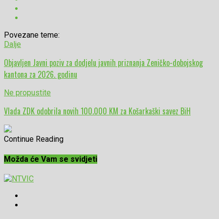
Povezane teme:
Dalje
Objavljen Javni poziv za dodjelu javnih priznanja Zeničko-dobojskog
kantona za 2026. godinu
Ne propustite
Vlada ZDK odobrila novih 100.000 KM za Košarkaški savez BiH
Continue Reading
Možda će Vam se svidjeti