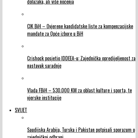
dolazaka, ali više noćenja
CIK BiH – Ovjerene kandidatske liste za kompenzacijske
mandate za Opće izbore u BiH
Crishock posjetio IDDEEA-u: Zajednička opredijeljenost za
nastavak saradnje
Vlada FBiH – 530.000 KM za oblast kulture i sporta, te
vjerske institucije
SVIJET
Saudijska Arabija, Turska i Pakistan potpisali sporazum o
zajedničkoj odbrani