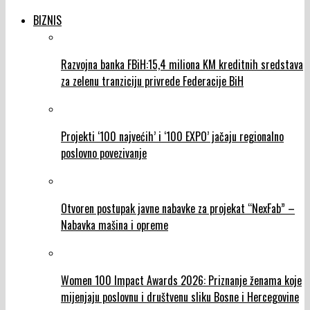
BIZNIS
Razvojna banka FBiH:15,4 miliona KM kreditnih sredstava
za zelenu tranziciju privrede Federacije BiH
Projekti ‘100 najvećih’ i ‘100 EXPO’ jačaju regionalno
poslovno povezivanje
Otvoren postupak javne nabavke za projekat “NexFab” –
Nabavka mašina i opreme
Women 100 Impact Awards 2026: Priznanje ženama koje
mijenjaju poslovnu i društvenu sliku Bosne i Hercegovine