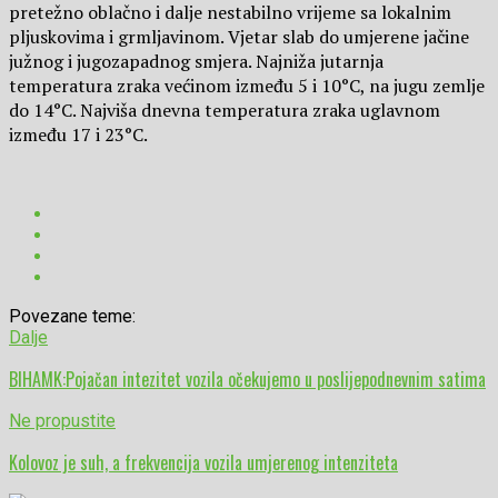
pretežno oblačno i dalje nestabilno vrijeme sa lokalnim
pljuskovima i grmljavinom. Vjetar slab do umjerene jačine
južnog i jugozapadnog smjera. Najniža jutarnja
temperatura zraka većinom između 5 i 10°C, na jugu zemlje
do 14°C. Najviša dnevna temperatura zraka uglavnom
između 17 i 23°C.
Povezane teme:
Dalje
BIHAMK:Pojačan intezitet vozila očekujemo u poslijepodnevnim satima
Ne propustite
Kolovoz je suh, a frekvencija vozila umjerenog intenziteta