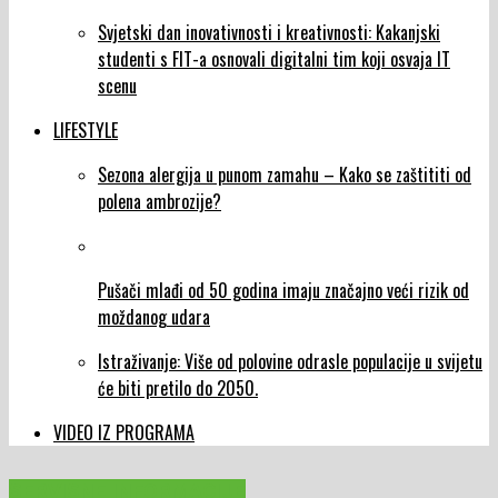
Svjetski dan inovativnosti i kreativnosti: Kakanjski
studenti s FIT-a osnovali digitalni tim koji osvaja IT
scenu
LIFESTYLE
Sezona alergija u punom zamahu – Kako se zaštititi od
polena ambrozije?
Pušači mlađi od 50 godina imaju značajno veći rizik od
moždanog udara
Istraživanje: Više od polovine odrasle populacije u svijetu
će biti pretilo do 2050.
VIDEO IZ PROGRAMA
SERVISNE INFORMACIJE