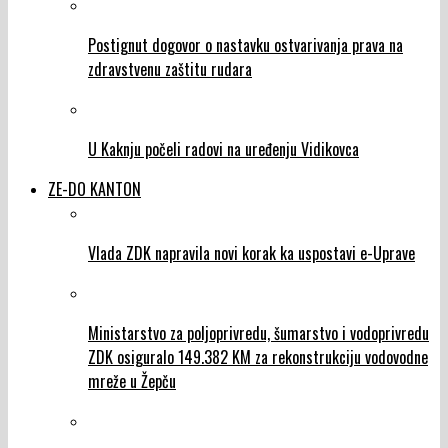
Postignut dogovor o nastavku ostvarivanja prava na
zdravstvenu zaštitu rudara
U Kaknju počeli radovi na uređenju Vidikovca
ZE-DO KANTON
Vlada ZDK napravila novi korak ka uspostavi e-Uprave
Ministarstvo za poljoprivredu, šumarstvo i vodoprivredu
ZDK osiguralo 149.382 KM za rekonstrukciju vodovodne
mreže u Žepču