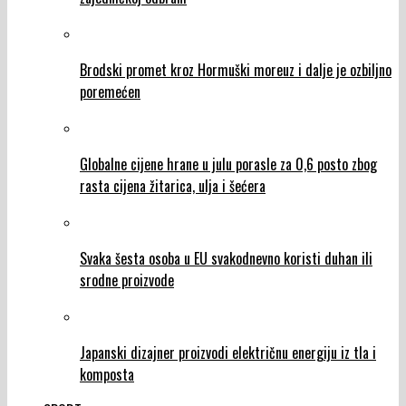
Brodski promet kroz Hormuški moreuz i dalje je ozbiljno
poremećen
Globalne cijene hrane u julu porasle za 0,6 posto zbog
rasta cijena žitarica, ulja i šećera
Svaka šesta osoba u EU svakodnevno koristi duhan ili
srodne proizvode
Japanski dizajner proizvodi električnu energiju iz tla i
komposta