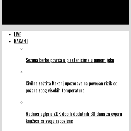
NTVIC
Jutros je u Bosni i Hercegovini umjereno do pretežno oblačno
vrijeme
LIVE
KAKANJ
Sezona berbe povrća u plastenicima u punom jeku
Civilna zaštita Kakanj upozorava na povećan rizik od
požara zbog visokih temperatura
Rudnici uglja u ZDK dobili dodatnih 30 dana za ovjeru
knjižica za svoje zaposlene