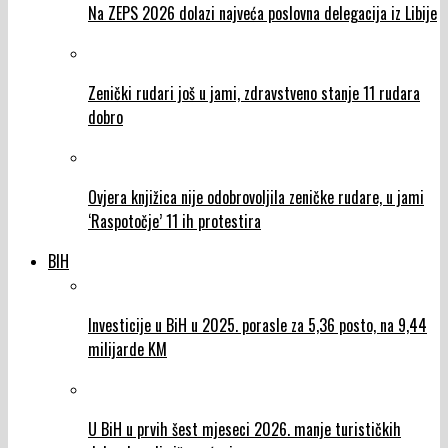
Na ZEPS 2026 dolazi najveća poslovna delegacija iz Libije
Zenički rudari još u jami, zdravstveno stanje 11 rudara
dobro
Ovjera knjižica nije odobrovoljila zeničke rudare, u jami
‘Raspotočje’ 11 ih protestira
BIH
Investicije u BiH u 2025. porasle za 5,36 posto, na 9,44
milijarde KM
U BiH u prvih šest mjeseci 2026. manje turističkih