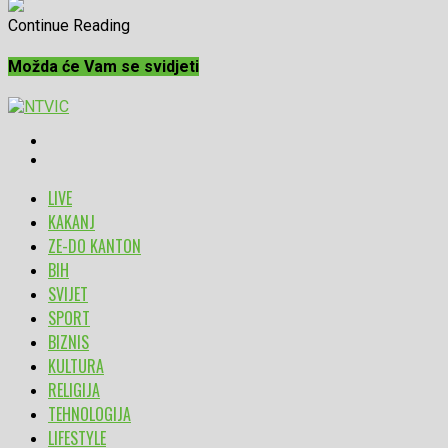
Continue Reading
Možda će Vam se svidjeti
LIVE
KAKANJ
ZE-DO KANTON
BIH
SVIJET
SPORT
BIZNIS
KULTURA
RELIGIJA
TEHNOLOGIJA
LIFESTYLE