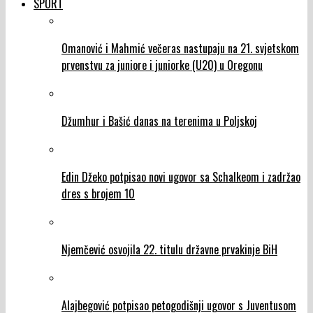
SPORT
Omanović i Mahmić večeras nastupaju na 21. svjetskom
prvenstvu za juniore i juniorke (U20) u Oregonu
Džumhur i Bašić danas na terenima u Poljskoj
Edin Džeko potpisao novi ugovor sa Schalkeom i zadržao
dres s brojem 10
Njemčević osvojila 22. titulu državne prvakinje BiH
Alajbegović potpisao petogodišnji ugovor s Juventusom