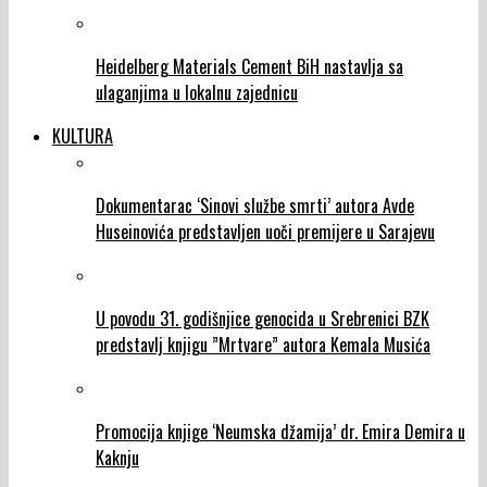
Heidelberg Materials Cement BiH nastavlja sa
ulaganjima u lokalnu zajednicu
KULTURA
Dokumentarac ‘Sinovi službe smrti’ autora Avde
Huseinovića predstavljen uoči premijere u Sarajevu
U povodu 31. godišnjice genocida u Srebrenici BZK
predstavlj knjigu ”Mrtvare” autora Kemala Musića
Promocija knjige ‘Neumska džamija’ dr. Emira Demira u
Kaknju