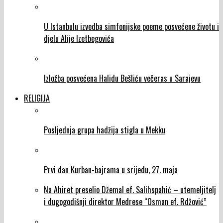
U Istanbulu izvedba simfonijske poeme posvećene životu i
djelu Alije Izetbegovića
Izložba posvećena Halidu Bešliću večeras u Sarajevu
RELIGIJA
Posljednja grupa hadžija stigla u Mekku
Prvi dan Kurban-bajrama u srijedu, 27. maja
Na Ahiret preselio Džemal ef. Salihspahić – utemeljitelj
i dugogodišnji direktor Medrese “Osman ef. Rdžović”