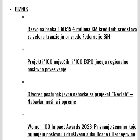
BIZNIS
Razvojna banka FBiH:15,4 miliona KM kreditnih sredstava
za zelenu tranziciju privrede Federacije BiH
Projekti ‘100 najvećih’ i ‘100 EXPO’ jačaju regionalno
poslovno povezivanje
Otvoren postupak javne nabavke za projekat “NexFab” –
Nabavka mašina i opreme
Women 100 Impact Awards 2026: Priznanje ženama koje
mijenjaju poslovnu i društvenu sliku Bosne i Hercegovine