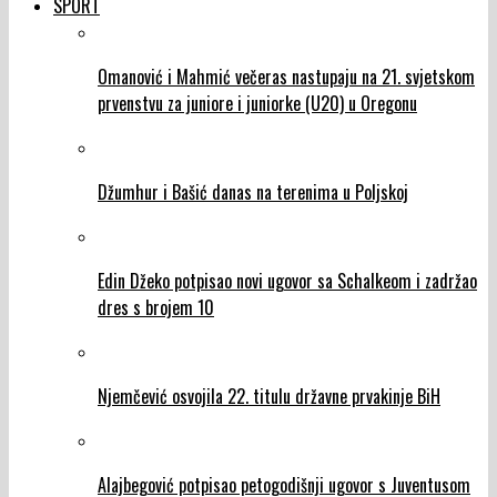
SPORT
Omanović i Mahmić večeras nastupaju na 21. svjetskom
prvenstvu za juniore i juniorke (U20) u Oregonu
Džumhur i Bašić danas na terenima u Poljskoj
Edin Džeko potpisao novi ugovor sa Schalkeom i zadržao
dres s brojem 10
Njemčević osvojila 22. titulu državne prvakinje BiH
Alajbegović potpisao petogodišnji ugovor s Juventusom