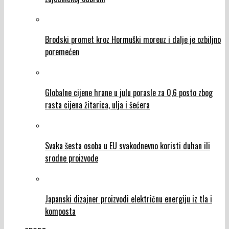
Brodski promet kroz Hormuški moreuz i dalje je ozbiljno
poremećen
Globalne cijene hrane u julu porasle za 0,6 posto zbog
rasta cijena žitarica, ulja i šećera
Svaka šesta osoba u EU svakodnevno koristi duhan ili
srodne proizvode
Japanski dizajner proizvodi električnu energiju iz tla i
komposta