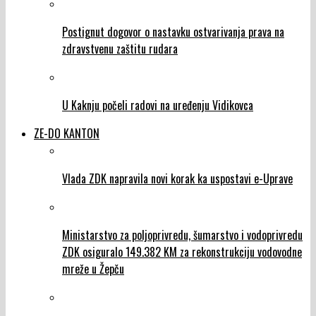
Postignut dogovor o nastavku ostvarivanja prava na
zdravstvenu zaštitu rudara
U Kaknju počeli radovi na uređenju Vidikovca
ZE-DO KANTON
Vlada ZDK napravila novi korak ka uspostavi e-Uprave
Ministarstvo za poljoprivredu, šumarstvo i vodoprivredu
ZDK osiguralo 149.382 KM za rekonstrukciju vodovodne
mreže u Žepču