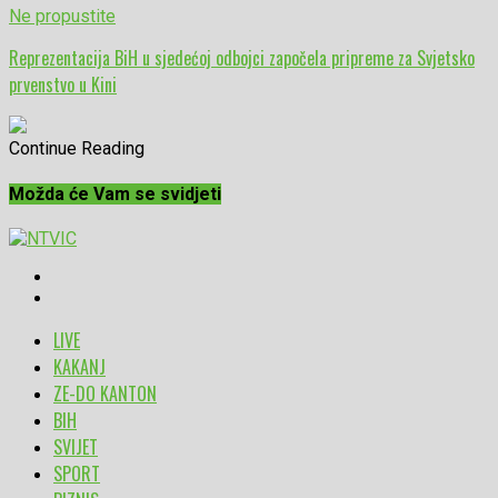
Ne propustite
Reprezentacija BiH u sjedećoj odbojci započela pripreme za Svjetsko
prvenstvo u Kini
Continue Reading
Možda će Vam se svidjeti
LIVE
KAKANJ
ZE-DO KANTON
BIH
SVIJET
SPORT