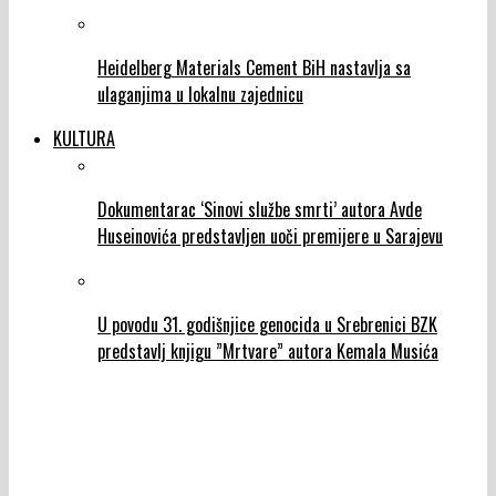
Heidelberg Materials Cement BiH nastavlja sa
ulaganjima u lokalnu zajednicu
KULTURA
Dokumentarac ‘Sinovi službe smrti’ autora Avde
Huseinovića predstavljen uoči premijere u Sarajevu
U povodu 31. godišnjice genocida u Srebrenici BZK
predstavlj knjigu ”Mrtvare” autora Kemala Musića