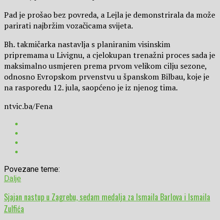
Pad je prošao bez povreda, a Lejla je demonstrirala da može
parirati najbržim vozačicama svijeta.
Bh. takmičarka nastavlja s planiranim visinskim
pripremama u Livignu, a cjelokupan trenažni proces sada je
maksimalno usmjeren prema prvom velikom cilju sezone,
odnosno Evropskom prvenstvu u španskom Bilbau, koje je
na rasporedu 12. jula, saopćeno je iz njenog tima.
ntvic.ba/Fena
Povezane teme:
Dalje
Sjajan nastup u Zagrebu, sedam medalja za Ismaila Barlova i Ismaila
Zulfića