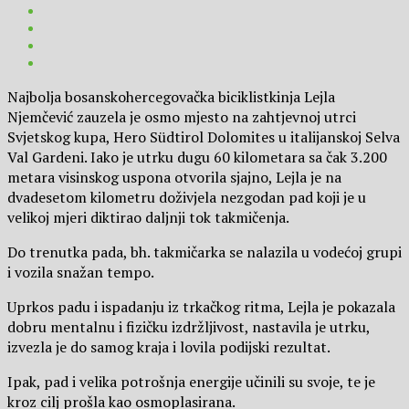
Najbolja bosanskohercegovačka biciklistkinja Lejla
Njemčević zauzela je osmo mjesto na zahtjevnoj utrci
Svjetskog kupa, Hero Südtirol Dolomites u italijanskoj Selva
Val Gardeni. Iako je utrku dugu 60 kilometara sa čak 3.200
metara visinskog uspona otvorila sjajno, Lejla je na
dvadesetom kilometru doživjela nezgodan pad koji je u
velikoj mjeri diktirao daljnji tok takmičenja.
Do trenutka pada, bh. takmičarka se nalazila u vodećoj grupi
i vozila snažan tempo.
Uprkos padu i ispadanju iz trkačkog ritma, Lejla je pokazala
dobru mentalnu i fizičku izdržljivost, nastavila je utrku,
izvezla je do samog kraja i lovila podijski rezultat.
Ipak, pad i velika potrošnja energije učinili su svoje, te je
kroz cilj prošla kao osmoplasirana.