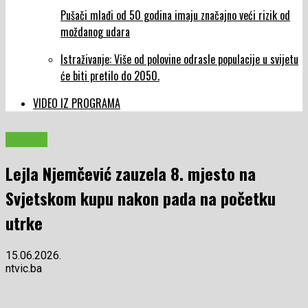
Pušači mlađi od 50 godina imaju značajno veći rizik od
moždanog udara
Istraživanje: Više od polovine odrasle populacije u svijetu
će biti pretilo do 2050.
VIDEO IZ PROGRAMA
SPORT
Lejla Njemčević zauzela 8. mjesto na
Svjetskom kupu nakon pada na početku
utrke
15.06.2026.
ntvic.ba