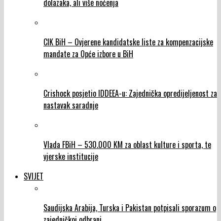
dolazaka, ali više noćenja
CIK BiH – Ovjerene kandidatske liste za kompenzacijske
mandate za Opće izbore u BiH
Crishock posjetio IDDEEA-u: Zajednička opredijeljenost za
nastavak saradnje
Vlada FBiH – 530.000 KM za oblast kulture i sporta, te
vjerske institucije
SVIJET
Saudijska Arabija, Turska i Pakistan potpisali sporazum o
zajedničkoj odbrani