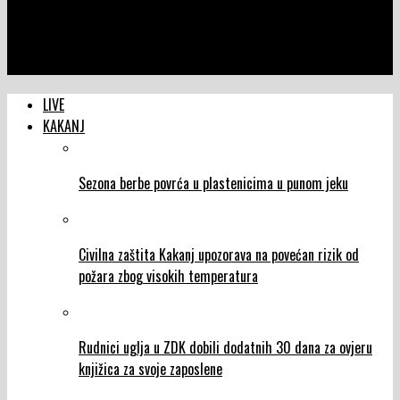
NTVIC
Lejla Njemčević zauzela 8. mjesto na Svjetskom kupu nakon
pada na početku utrke
LIVE
KAKANJ
Sezona berbe povrća u plastenicima u punom jeku
Civilna zaštita Kakanj upozorava na povećan rizik od
požara zbog visokih temperatura
Rudnici uglja u ZDK dobili dodatnih 30 dana za ovjeru
knjižica za svoje zaposlene