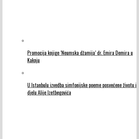
Promocija knjige ‘Neumska džamija’ dr. Emira Demira u
Kaknju
U Istanbulu izvedba simfonijske poeme posvećene životu i
djelu Alije Izetbegovića