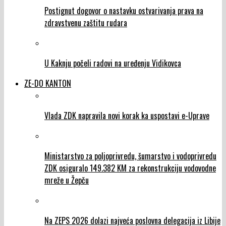
Postignut dogovor o nastavku ostvarivanja prava na
zdravstvenu zaštitu rudara
U Kaknju počeli radovi na uređenju Vidikovca
ZE-DO KANTON
Vlada ZDK napravila novi korak ka uspostavi e-Uprave
Ministarstvo za poljoprivredu, šumarstvo i vodoprivredu
ZDK osiguralo 149.382 KM za rekonstrukciju vodovodne
mreže u Žepču
Na ZEPS 2026 dolazi najveća poslovna delegacija iz Libije