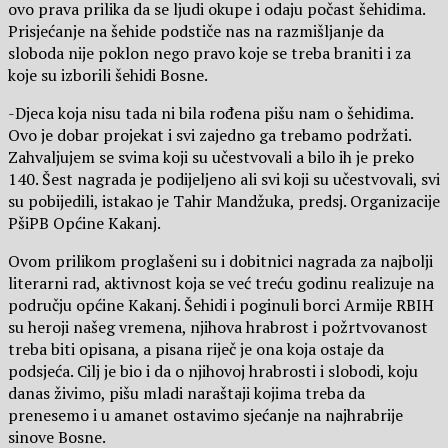
ovo prava prilika da se ljudi okupe i odaju počast šehidima.
Prisjećanje na šehide podstiče nas na razmišljanje da
sloboda nije poklon nego pravo koje se treba braniti i za
koje su izborili šehidi Bosne.
-Djeca koja nisu tada ni bila rođena pišu nam o šehidima.
Ovo je dobar projekat i svi zajedno ga trebamo podržati.
Zahvaljujem se svima koji su učestvovali a bilo ih je preko
140. Šest nagrada je podijeljeno ali svi koji su učestvovali, svi
su pobijedili, istakao je Tahir Mandžuka, predsj. Organizacije
PšiPB Općine Kakanj.
Ovom prilikom proglašeni su i dobitnici nagrada za najbolji
literarni rad, aktivnost koja se već treću godinu realizuje na
području općine Kakanj. Šehidi i poginuli borci Armije RBIH
su heroji našeg vremena, njihova hrabrost i požrtvovanost
treba biti opisana, a pisana riječ je ona koja ostaje da
podsjeća. Cilj je bio i da o njihovoj hrabrosti i slobodi, koju
danas živimo, pišu mladi naraštaji kojima treba da
prenesemo i u amanet ostavimo sjećanje na najhrabrije
sinove Bosne.