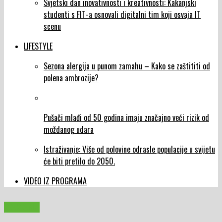
Svjetski dan inovativnosti i kreativnosti: Kakanjski
studenti s FIT-a osnovali digitalni tim koji osvaja IT
scenu
LIFESTYLE
Sezona alergija u punom zamahu – Kako se zaštititi od
polena ambrozije?
Pušači mlađi od 50 godina imaju značajno veći rizik od
moždanog udara
Istraživanje: Više od polovine odrasle populacije u svijetu
će biti pretilo do 2050.
VIDEO IZ PROGRAMA
KAKANJ