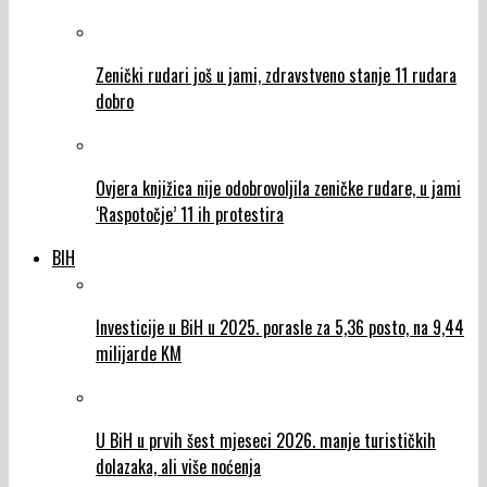
Zenički rudari još u jami, zdravstveno stanje 11 rudara
dobro
Ovjera knjižica nije odobrovoljila zeničke rudare, u jami
‘Raspotočje’ 11 ih protestira
BIH
Investicije u BiH u 2025. porasle za 5,36 posto, na 9,44
milijarde KM
U BiH u prvih šest mjeseci 2026. manje turističkih
dolazaka, ali više noćenja