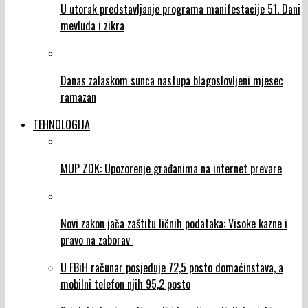
U utorak predstavljanje programa manifestacije 51. Dani
mevluda i zikra
Danas zalaskom sunca nastupa blagoslovljeni mjesec
ramazan
TEHNOLOGIJA
MUP ZDK: Upozorenje građanima na internet prevare
Novi zakon jača zaštitu ličnih podataka: Visoke kazne i
pravo na zaborav
U FBiH računar posjeduje 72,5 posto domaćinstava, a
mobilni telefon njih 95,2 posto