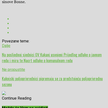
sinove Bosne.
Povezane teme:
Dalje
Na posljednoj sjednici OV Kakanj usvojeni Prijedlog odluke o javnom
redu i miru te Nacrt odluke o komunalnom redu
Ne propustite
Kaknjski poljoprivrednici pipremaju se za predstojeću poljoprivrednu
sezonu
Continue Reading