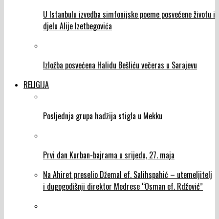
U Istanbulu izvedba simfonijske poeme posvećene životu i
djelu Alije Izetbegovića
Izložba posvećena Halidu Bešliću večeras u Sarajevu
RELIGIJA
Posljednja grupa hadžija stigla u Mekku
Prvi dan Kurban-bajrama u srijedu, 27. maja
Na Ahiret preselio Džemal ef. Salihspahić – utemeljitelj
i dugogodišnji direktor Medrese “Osman ef. Rdžović”