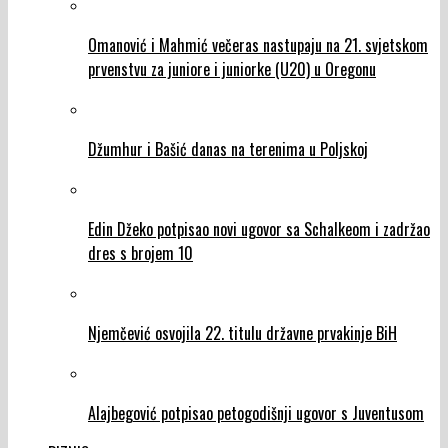
Omanović i Mahmić večeras nastupaju na 21. svjetskom
prvenstvu za juniore i juniorke (U20) u Oregonu
Džumhur i Bašić danas na terenima u Poljskoj
Edin Džeko potpisao novi ugovor sa Schalkeom i zadržao
dres s brojem 10
Njemčević osvojila 22. titulu državne prvakinje BiH
Alajbegović potpisao petogodišnji ugovor s Juventusom