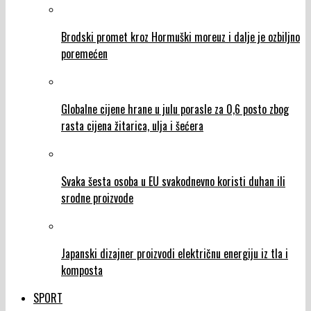
Brodski promet kroz Hormuški moreuz i dalje je ozbiljno
poremećen
Globalne cijene hrane u julu porasle za 0,6 posto zbog
rasta cijena žitarica, ulja i šećera
Svaka šesta osoba u EU svakodnevno koristi duhan ili
srodne proizvode
Japanski dizajner proizvodi električnu energiju iz tla i
komposta
SPORT