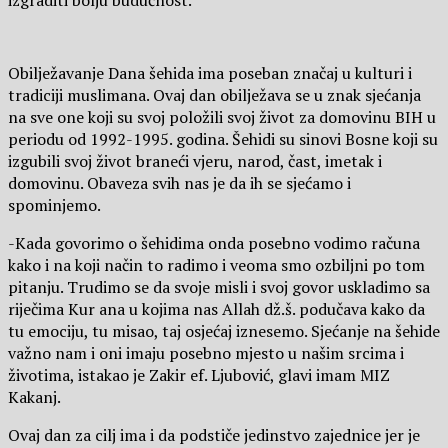
izgraditi bolju budućnost.
Obilježavanje Dana šehida ima poseban značaj u kulturi i
tradiciji muslimana. Ovaj dan obilježava se u znak sjećanja
na sve one koji su svoj položili svoj život za domovinu BIH u
periodu od 1992-1995. godina. Šehidi su sinovi Bosne koji su
izgubili svoj život braneći vjeru, narod, čast, imetak i
domovinu. Obaveza svih nas je da ih se sjećamo i
spominjemo.
-Kada govorimo o šehidima onda posebno vodimo računa
kako i na koji način to radimo i veoma smo ozbiljni po tom
pitanju. Trudimo se da svoje misli i svoj govor uskladimo sa
riječima Kur ana u kojima nas Allah dž.š. podučava kako da
tu emociju, tu misao, taj osjećaj iznesemo. Sjećanje na šehide
važno nam i oni imaju posebno mjesto u našim srcima i
životima, istakao je Zakir ef. Ljubović, glavi imam MIZ
Kakanj.
Ovaj dan za cilj ima i da podstiče jedinstvo zajednice jer je