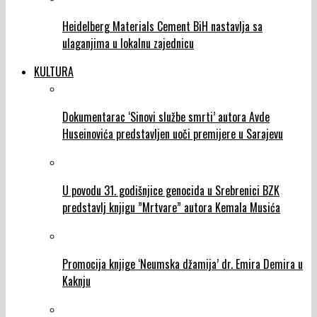
Heidelberg Materials Cement BiH nastavlja sa
ulaganjima u lokalnu zajednicu
KULTURA
Dokumentarac ‘Sinovi službe smrti’ autora Avde
Huseinovića predstavljen uoči premijere u Sarajevu
U povodu 31. godišnjice genocida u Srebrenici BZK
predstavlj knjigu ”Mrtvare” autora Kemala Musića
Promocija knjige ‘Neumska džamija’ dr. Emira Demira u
Kaknju