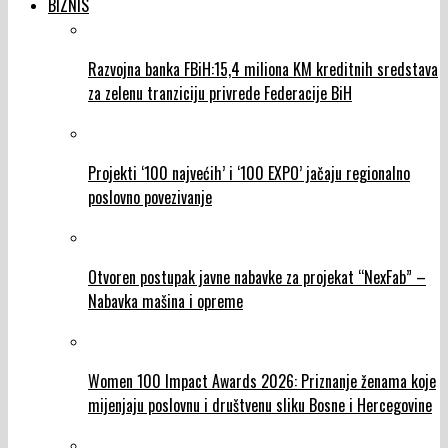
BIZNIS
Razvojna banka FBiH:15,4 miliona KM kreditnih sredstava
za zelenu tranziciju privrede Federacije BiH
Projekti ‘100 najvećih’ i ‘100 EXPO’ jačaju regionalno
poslovno povezivanje
Otvoren postupak javne nabavke za projekat “NexFab” –
Nabavka mašina i opreme
Women 100 Impact Awards 2026: Priznanje ženama koje
mijenjaju poslovnu i društvenu sliku Bosne i Hercegovine