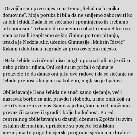
-Osvojila sam prvo mjesto na temu „Šehid na braniku
domovine“. Moja poruka bi bila da ne smijemo zaboraviti ko
su bili šehidi. Kada ih se sjećamo i spominjemo ih trebamo
biti ponosni. Trebamo da uzmemo u obzit i emanet koji su
nam ostvaili i zapitamo se šta činimo po tom pitanju,
istakla je Nedžla Alić, učenica Gimnazije „Muhsin Rizvić“
Kakanj i dobitnica nagrade za prvo osvojeno mjesto.
-Naše šehide ovi učenici nisu mogli upoznati ali im je očito
neko pričao i njima. Oni koji su im pričali o njima je
proizvelo to da danas oni pišu ove radove i da se sjećanje na
šehide prenosi s koljena na koljeno, naglasio je Ljubovi.
Obilježavanje Dana šehida ne znači samo sjećanje, već i
nastavak borbe za mir, pravdu i slobodu, u ime onih koji su
se žrtvovali za sve nas. Samo zajedno, kao narod, možemo
prevazići izazove i izgraditi bolju budućnost. Pored
centralnog obilježavanja u džamiji džemata Zgošća i u svim
ostalim džematima upriličene su posjete šehidskim
mezarjima te prigodni vjerski programi sjećanja na hrabre