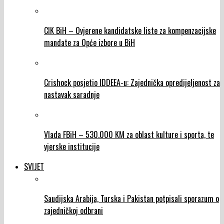
CIK BiH – Ovjerene kandidatske liste za kompenzacijske
mandate za Opće izbore u BiH
Crishock posjetio IDDEEA-u: Zajednička opredijeljenost za
nastavak saradnje
Vlada FBiH – 530.000 KM za oblast kulture i sporta, te
vjerske institucije
SVIJET
Saudijska Arabija, Turska i Pakistan potpisali sporazum o
zajedničkoj odbrani