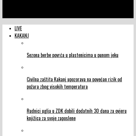
NTVIC
U Kaknju brojnim aktivnostima obilježen Dan šehida
LIVE
KAKANJ
Sezona berbe povrća u plastenicima u punom jeku
Civilna zaštita Kakanj upozorava na povećan rizik od
požara zbog visokih temperatura
Rudnici uglja u ZDK dobili dodatnih 30 dana za ovjeru
knjižica za svoje zaposlene