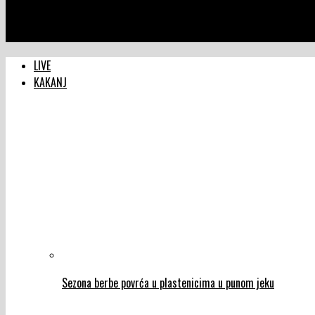
NTVIC
Uskoro formiranje Vijeća penzionera FBIH
LIVE
KAKANJ
Sezona berbe povrća u plastenicima u punom jeku