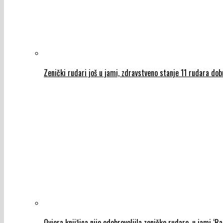
Zenički rudari još u jami, zdravstveno stanje 11 rudara dob
Ovjera knjižica nije odobrovoljila zeničke rudare, u jami ‘Ra