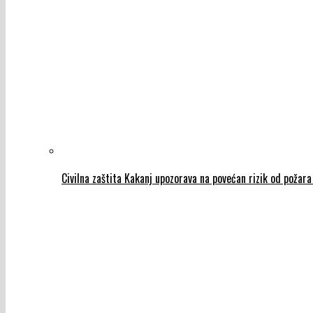
Civilna zaštita Kakanj upozorava na povećan rizik od požar