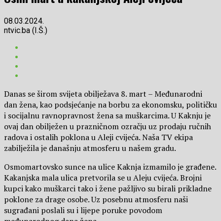
08.03.2024.
ntvic.ba (I.Š.)
Danas se širom svijeta obilježava 8. mart – Međunarodni
dan žena, kao podsjećanje na borbu za ekonomsku, političku
i socijalnu ravnopravnost žena sa muškarcima. U Kaknju je
ovaj dan obilježen u prazničnom ozračju uz prodaju ručnih
radova i ostalih poklona u Aleji cvijeća. Naša TV ekipa
zabilježila je današnju atmosferu u našem gradu.
Osmomartovsko sunce na ulice Kaknja izmamilo je građene.
Kakanjska mala ulica pretvorila se u Aleju cvijeća. Brojni
kupci kako muškarci tako i žene pažljivo su birali prikladne
poklone za drage osobe. Uz posebnu atmosferu naši
sugrađani poslali su i lijepe poruke povodom