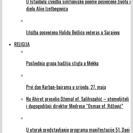
U Istanbulu izvedba simfonijske poeme posvećene životu i
djelu Alije Izetbegovića
Izložba posvećena Halidu Bešliću večeras u Sarajevu
RELIGIJA
Posljednja grupa hadžija stigla u Mekku
Prvi dan Kurban-bajrama u srijedu, 27. maja
Na Ahiret preselio Džemal ef. Salihspahić – utemeljitelj
i dugogodišnji direktor Medrese “Osman ef. Rdžović”
U utorak predstavljanje programa manifestacije 51. Dani