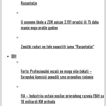
Raspotočje
U osnovne škole u ZDK upisan 3.191 prvačić ili 75 đaka
manje nego prošle godine
Zenički rudari ne žele napustiti jamu “Raspotočje”
BIH
Forto: Profesionalni vozači ne mogu više čekati –
Evropskoj komisiji ponudili smo provodivo rješenje
FIA – Industrija ostaje nosilac privrednog razvoja FBiH sa
18 milijardi KM prihoda