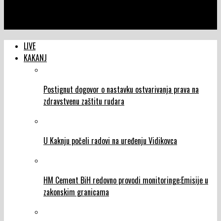
NTVIC
Osmi mart u kakanjskoj Aleji cvijeća
LIVE
KAKANJ
Postignut dogovor o nastavku ostvarivanja prava na
zdravstvenu zaštitu rudara
U Kaknju počeli radovi na uređenju Vidikovca
HM Cement BiH redovno provodi monitoringe:Emisije u
zakonskim granicama