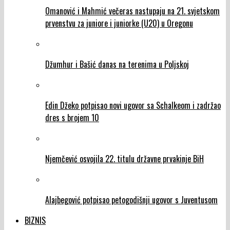
Omanović i Mahmić večeras nastupaju na 21. svjetskom
prvenstvu za juniore i juniorke (U20) u Oregonu
Džumhur i Bašić danas na terenima u Poljskoj
Edin Džeko potpisao novi ugovor sa Schalkeom i zadržao
dres s brojem 10
Njemčević osvojila 22. titulu državne prvakinje BiH
Alajbegović potpisao petogodišnji ugovor s Juventusom
BIZNIS