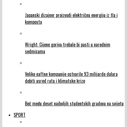
Japanski dizajner proizvodi električnu energiju iz tla i
komposta
Wright: Cijene goriva trebale bi pasti u narednim
sedmicama
Velike naftne kompanije ostvarile 93 milijarde dolara
dobiti usred rata i klimatske krize
Beč među deset najboljih studentskih gradova na svijetu
SPORT