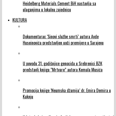
Heidelberg Materials Cement BiH nastavlja sa
ulaganjima u lokalnu zajednicu
KULTURA
Dokumentarac ‘Sinovi službe smrti’ autora Avde
Huseinovića predstavljen uoči premijere u Sarajevu
U povodu 31. godišnjice genocida u Srebrenici BZK
predstavlj knjigu ”Mrtvare” autora Kemala Musića
Promocija knjige ‘Neumska džamija’ dr. Emira Demira u
Kaknju