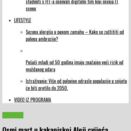
studenti s FIT-a osnovali digitalni tim koji osvaja IT
scenu
LIFESTYLE
Sezona alergija u punom zamahu – Kako se zaštititi od
polena ambrozije?
Pušači mlađi od 50 godina imaju značajno veći rizik od
moždanog udara
Istraživanje: Više od polovine odrasle populacije u svijetu
će biti pretilo do 2050.
VIDEO IZ PROGRAMA
KAKANJ
Osmi mart u kakanjskoj Aleji cvijeća