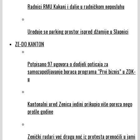
Radnici RMU Kakanj i dalje u radničkom neposluhu
Uređuje se parking prostor ispred džamije u Slapnici
ZE-DO KANTON
Potpisano 97 ugovora o dodjeli poticaja za
samozapošljavanje boraca programa “Prvi biznis” u ZDK-
u
Kantonalni ured Zenica jedini prikupio više poreza nego
prošle godine
Zenički rudari već drugu noć iz protesta prenoćili u jami