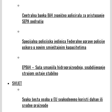
Centralna banka BiH zvanično aplicirala za pristupanje
SEPA području
Specijalna policijska jedinica Federalne uprave policije
uskoro u novim smještajnim kapacitetima
EPBiH – Suša smanjila hidroproizvodnju, snabdijevanje
strujom ostaje stabilno
SVIJET
Svaka šesta osoba u EU svakodnevno koristi duhan ili
srodne proizvode