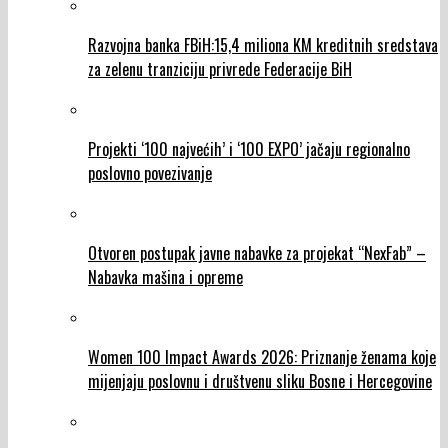
Razvojna banka FBiH:15,4 miliona KM kreditnih sredstava
za zelenu tranziciju privrede Federacije BiH
Projekti ‘100 najvećih’ i ‘100 EXPO’ jačaju regionalno
poslovno povezivanje
Otvoren postupak javne nabavke za projekat “NexFab” –
Nabavka mašina i opreme
Women 100 Impact Awards 2026: Priznanje ženama koje
mijenjaju poslovnu i društvenu sliku Bosne i Hercegovine