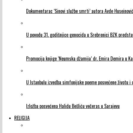
Dokumentarac ‘Sinovi službe smrti’ autora Avde Huseinović
U povodu 31. godišnjice genocida u Srebrenici BZK predst
Promocija knjige ‘Neumska džamija’ dr. Emira Demira u Ka
U Istanbulu izvedba simfonijske poeme posvećene životu i d
Izložba posvećena Halidu Bešliću večeras u Sarajevu
RELIGIJA