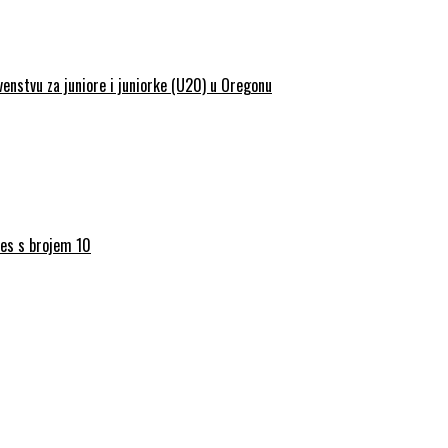
enstvu za juniore i juniorke (U20) u Oregonu
res s brojem 10