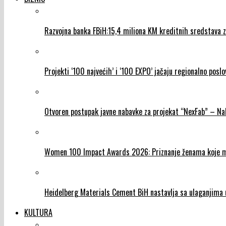
Razvojna banka FBiH:15,4 miliona KM kreditnih sredstava za
Projekti ‘100 najvećih’ i ‘100 EXPO’ jačaju regionalno poslo
Otvoren postupak javne nabavke za projekat “NexFab” – N
Women 100 Impact Awards 2026: Priznanje ženama koje mij
Heidelberg Materials Cement BiH nastavlja sa ulaganjima u
KULTURA