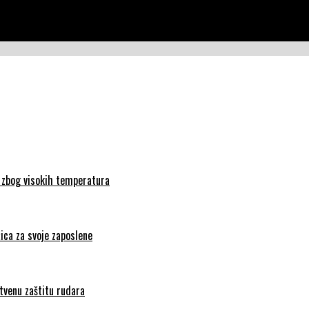
vnosti pod geslom “Humanost i solidarnost – to smo mi”
a zbog visokih temperatura
ica za svoje zaposlene
tvenu zaštitu rudara