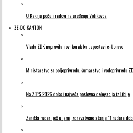
U Kaknju počeli radovi na uređenju Vidikovca
ZE-DO KANTON
Vlada ZDK napravila novi korak ka uspostavi e-Uprave
Ministarstvo za poljoprivredu, šumarstvo i vodoprivredu 
Na ZEPS 2026 dolazi najveća poslovna delegacija iz Libije
Zenički rudari još u jami, zdravstveno stanje 11 rudara dob