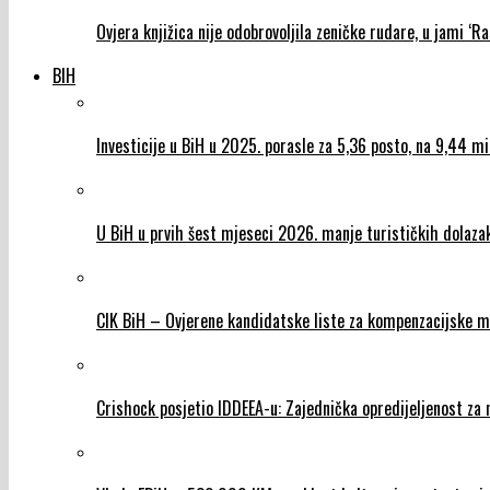
Ovjera knjižica nije odobrovoljila zeničke rudare, u jami ‘Ra
BIH
Investicije u BiH u 2025. porasle za 5,36 posto, na 9,44 m
U BiH u prvih šest mjeseci 2026. manje turističkih dolazaka
CIK BiH – Ovjerene kandidatske liste za kompenzacijske m
Crishock posjetio IDDEEA-u: Zajednička opredijeljenost za