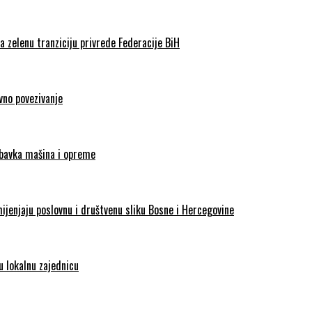
 zelenu tranziciju privrede Federacije BiH
vno povezivanje
abavka mašina i opreme
enjaju poslovnu i društvenu sliku Bosne i Hercegovine
 lokalnu zajednicu