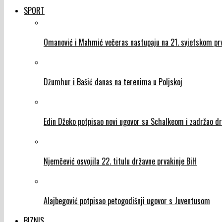
SPORT
Omanović i Mahmić večeras nastupaju na 21. svjetskom prv
Džumhur i Bašić danas na terenima u Poljskoj
Edin Džeko potpisao novi ugovor sa Schalkeom i zadržao d
Njemčević osvojila 22. titulu državne prvakinje BiH
Alajbegović potpisao petogodišnji ugovor s Juventusom
BIZNIS