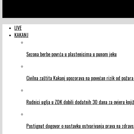
NTVIC
Svjetski dan Crvenog krsta i Crvenog polumjeseca: Mnoštvo akti
LIVE
KAKANJ
Sezona berbe povrća u plastenicima u punom jeku
Civilna zaštita Kakanj upozorava na povećan rizik od požar
Rudnici uglja u ZDK dobili dodatnih 30 dana za ovjeru knjiž
Postignut dogovor o nastavku ostvarivanja prava na zdravs