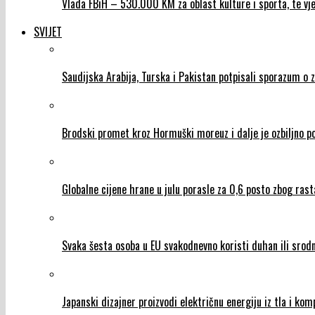
Vlada FBiH – 530.000 KM za oblast kulture i sporta, te vje
SVIJET
Saudijska Arabija, Turska i Pakistan potpisali sporazum o 
Brodski promet kroz Hormuški moreuz i dalje je ozbiljno 
Globalne cijene hrane u julu porasle za 0,6 posto zbog rasta 
Svaka šesta osoba u EU svakodnevno koristi duhan ili srod
Japanski dizajner proizvodi električnu energiju iz tla i ko