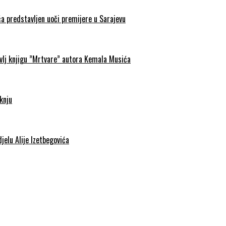
a predstavljen uoči premijere u Sarajevu
avlj knjigu ”Mrtvare” autora Kemala Musića
knju
jelu Alije Izetbegovića