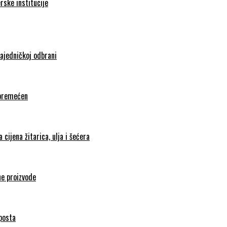
rske institucije
zajedničkoj odbrani
poremećen
cijena žitarica, ulja i šećera
ne proizvode
mposta