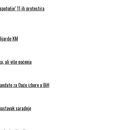
spotočje’ 11 ih protestira
ilijarde KM
, ali više noćenja
andate za Opće izbore u BiH
 nastavak saradnje