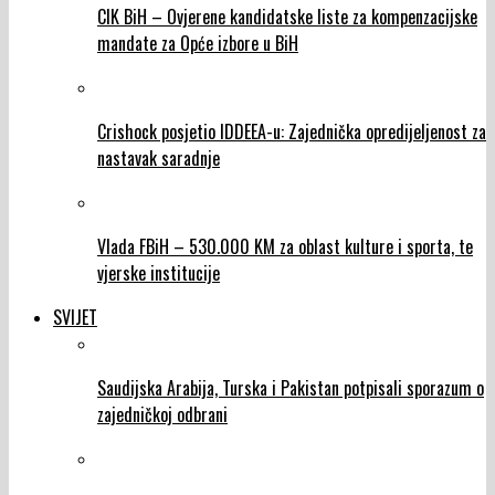
CIK BiH – Ovjerene kandidatske liste za kompenzacijske
mandate za Opće izbore u BiH
Crishock posjetio IDDEEA-u: Zajednička opredijeljenost za
nastavak saradnje
Vlada FBiH – 530.000 KM za oblast kulture i sporta, te
vjerske institucije
SVIJET
Saudijska Arabija, Turska i Pakistan potpisali sporazum o
zajedničkoj odbrani