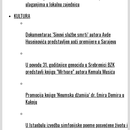
ulaganjima u lokalnu zajednicu
KULTURA
Dokumentarac ‘Sinovi službe smrti’ autora Avde
Huseinovića predstavljen uoči premijere u Sarajevu
U povodu 31. godišnjice genocida u Srebrenici BZK
predstavlj knjigu ”Mrtvare” autora Kemala Musića
Promocija knjige ‘Neumska džamija’ dr. Emira Demira u
Kaknju
U Istanbulu izvedba simfonijske poeme posvećene životu i