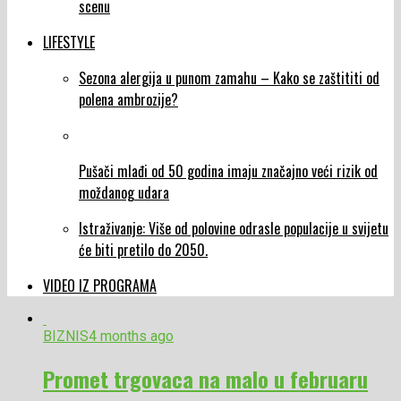
scenu
LIFESTYLE
Sezona alergija u punom zamahu – Kako se zaštititi od
polena ambrozije?
Pušači mlađi od 50 godina imaju značajno veći rizik od
moždanog udara
Istraživanje: Više od polovine odrasle populacije u svijetu
će biti pretilo do 2050.
VIDEO IZ PROGRAMA
BIZNIS
4 months ago
Promet trgovaca na malo u februaru