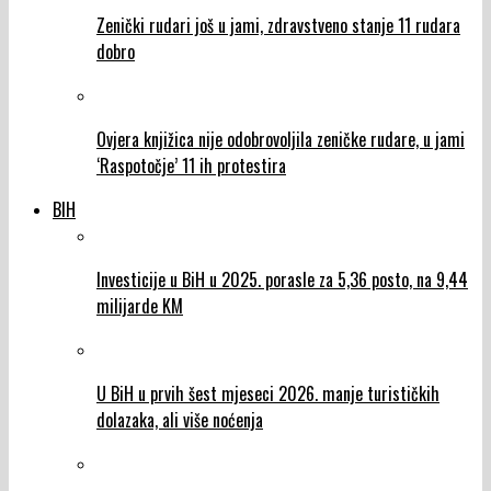
Zenički rudari još u jami, zdravstveno stanje 11 rudara
dobro
Ovjera knjižica nije odobrovoljila zeničke rudare, u jami
‘Raspotočje’ 11 ih protestira
BIH
Investicije u BiH u 2025. porasle za 5,36 posto, na 9,44
milijarde KM
U BiH u prvih šest mjeseci 2026. manje turističkih
dolazaka, ali više noćenja