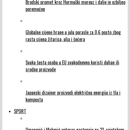
Brodski promet kroz Hormuški moreuz i dalje je ozbiljno
poremećen
Globalne cijene hrane u julu porasle za 0,6 posto zbog
rasta cijena žitarica, ulja i šećera
Svaka šesta osoba u EU svakodnevno koristi duhan ili
srodne proizvode
Japanski dizajner proizvodi električnu energiju iz tla i
komposta
SPORT
Omanović i Mahmić večeras nastupaju na 21. svjetskom