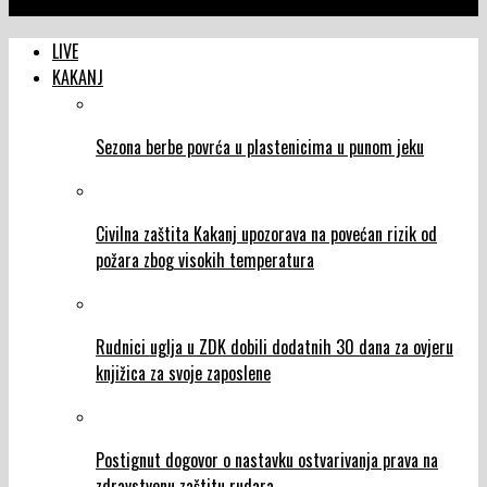
NTVIC
LIVE
KAKANJ
Sezona berbe povrća u plastenicima u punom jeku
Civilna zaštita Kakanj upozorava na povećan rizik od
požara zbog visokih temperatura
Rudnici uglja u ZDK dobili dodatnih 30 dana za ovjeru
knjižica za svoje zaposlene
Postignut dogovor o nastavku ostvarivanja prava na
zdravstvenu zaštitu rudara