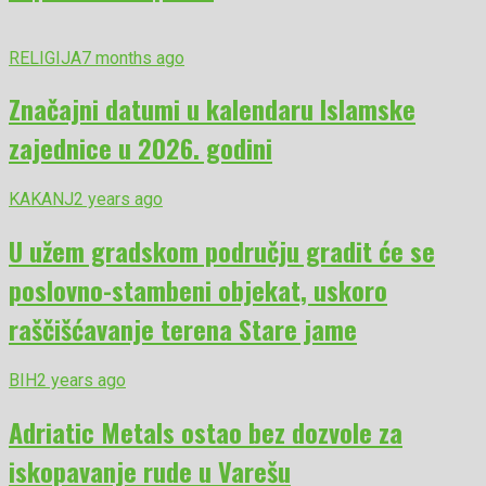
RELIGIJA
7 months ago
Značajni datumi u kalendaru Islamske
zajednice u 2026. godini
KAKANJ
2 years ago
U užem gradskom području gradit će se
poslovno-stambeni objekat, uskoro
raščišćavanje terena Stare jame
BIH
2 years ago
Adriatic Metals ostao bez dozvole za
iskopavanje rude u Varešu