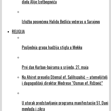
djelu Alije Izetbegovića
Izložba posvećena Halidu Bešliću večeras u Sarajevu
RELIGIJA
Posljednja grupa hadžija stigla u Mekku
Prvi dan Kurban-bajrama u srijedu, 27. maja
Na Ahiret preselio Džemal ef. Salihspahić – utemeljitelj
i dugogodišnji direktor Medrese “Osman ef. Rdžović”
U utorak predstavljanje programa manifestacije 51. Dani
mevluda i zikra