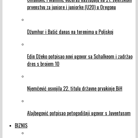
prvenstvu za juniore i juniorke (U20) u Oregonu
Džumhur i Bašić danas na terenima u Poljskoj
Edin Džeko potpisao novi ugovor sa Schalkeom i zadržao
dres s brojem 10
Njemčević osvojila 22. titulu državne prvakinje BiH
Alajbegović potpisao petogodišnji ugovor s Juventusom
BIZNIS