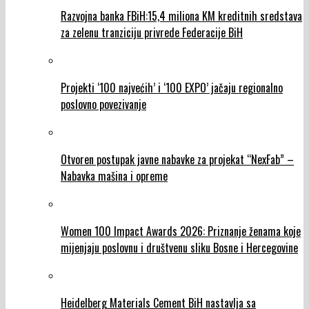
Razvojna banka FBiH:15,4 miliona KM kreditnih sredstava
za zelenu tranziciju privrede Federacije BiH
Projekti ‘100 najvećih’ i ‘100 EXPO’ jačaju regionalno
poslovno povezivanje
Otvoren postupak javne nabavke za projekat “NexFab” –
Nabavka mašina i opreme
Women 100 Impact Awards 2026: Priznanje ženama koje
mijenjaju poslovnu i društvenu sliku Bosne i Hercegovine
Heidelberg Materials Cement BiH nastavlja sa